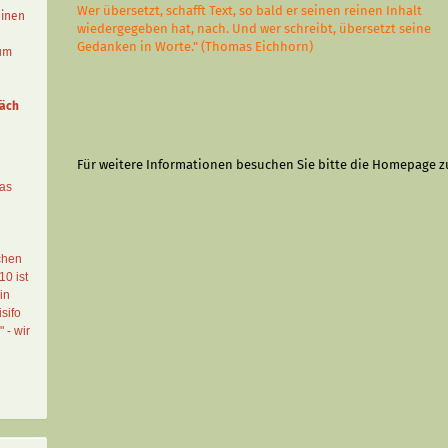
Wer übersetzt, schafft Text, so bald er seinen reinen Inhalt
einen
wiedergegeben hat, nach. Und wer schreibt, übersetzt seine
Gedanken in Worte." (Thomas Eichhorn)
aum
äch
Für weitere Informationen besuchen Sie bitte die
Homepage
z
das
chen
10 ist
in
sifo
" - wir