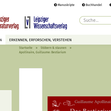
Manuskripte
Buchhandel
E-Ma
N
ERKENNEN, ERFORSCHEN, VERSTEHEN
Pass
»
»
Startseite
Stöbern & staunen
AUTOREN
TERMINE
HÖREN & SEHEN
Apollinaire, Guillaume: Bestiarium
Konto 
Passwo