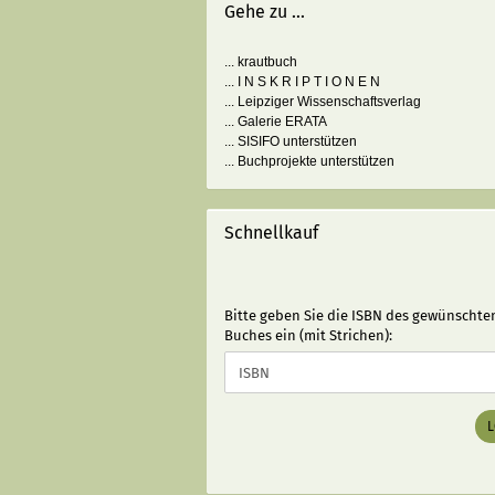
Gehe zu ...
... krautbuch
... I N S K R I P T I O N E N
... Leipziger Wissenschaftsverlag
... Galerie ERATA
... SISIFO unterstützen
... Buchprojekte unterstützen
Schnellkauf
BITTE
Bitte geben Sie die ISBN des gewünschte
GEBEN
Buches ein (mit Strichen):
SIE
DIE
ISBN
DES
GEWÜNSCHTEN
BUCHES
EIN
(MIT