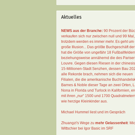
Aktuelles
NEWS aus der Branche:
90 Prozent der Bü
verkaufen sich nur zwischen null und 99 Mal
,
trotzdem werden es immer mehr. Es geht um 
große Illusion... Das größte Buchgeschäft der
hat die Größe von ungefähr 18 Fußballfelder
beziehungsweise annähernd die des Pariser
Louvre. Gegen diesen Riesen in der chinesi
15-Millionen-Stadt Senzhen, dessen Bau 20
alle Rekorde brach, nehmen sich die neuen
Filialen, die die amerikanische Buchhandelsk
Barnes & Noble dieser Tage an zwei Orten, 
Nona in Florida und Turlock in Kalifornien, erö
mit ihren „nur“ 1500 und 1700 Quadratmeter
wie herzige Kleinkinder aus.
Michael Hummel liest und im Gespräch
Zhuangzi's Wege zu
mehr Gelassenheit
:
Mi
Wittschier bei Igor Basic im SRF