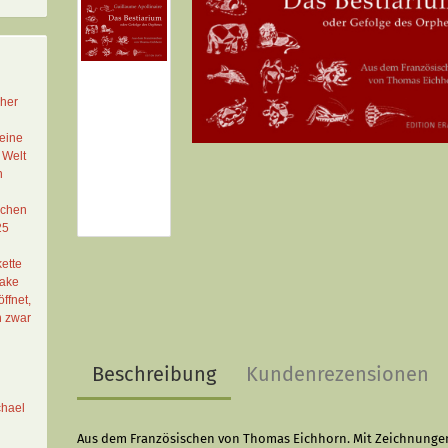
cher
eine
 Welt
n
schen
25
ette
Lake
ffnet,
n zwar
Beschreibung
Kundenrezensionen
chael
Aus dem Französischen von Thomas Eichhorn. Mit Zeichnunge