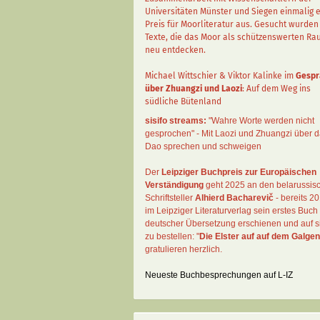
Universitäten Münster und Siegen einmalig 
Preis für Moorliteratur aus. Gesucht wurden
Texte, die das Moor als schützenswerten R
neu entdecken.
Michael Wittschier & Viktor Kalinke im
Gespr
über Zhuangzi und Laozi
: Auf dem Weg ins
südliche Bütenland
sisifo streams:
"Wahre Worte werden nicht
gesprochen" - Mit Laozi und Zhuangzi über 
Dao sprechen und schweigen
Der
Leipziger Buchpreis zur Europäischen
Verständigung
geht 2025 an den belarussis
Schriftsteller
Alhierd Bacharevič
- bereits 20
im Leipziger Literaturverlag sein erstes Buch 
deutscher Übersetzung erschienen und auf si
zu bestellen: "
Die Elster auf auf dem Galgen
gratulieren herzlich.
Neueste Buchbesprechungen auf L-IZ