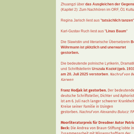
Zhuangzi
über
das Ausgleichen der Gegens
(Kapitel 2):
Zum Nachhören im ORF
, Ö1 Kultu
Regina Jarisch liest aus "
tatsächlich tanzen
"
Karl-Gustav Ruch
liest aus "
Linas Baum
"
Die Slawistin und literarische Übersetzerin
B
Wöhrmann
ist plötzlich und unerwartet
gestorben.
Die bedeutende polnische Lyrikerin, Dramati
und Schriftstellerin
Urszula Kozioł
(geb. 1931
am 20. Juli 2025 verstorben
.
Nachruf von B
Karwen
Franz Hodjak
ist gestorben.
Der bedeutend
deutsche Schriftsteller, Dichter und Aphorist
ist am 6. Juli nach langer schwerer Krankhei
Kreise seiner Familie in Usingen
gestorben.
Nachruf von Alexandru Bulucz:
F
Moorliteraturpreis für Dresdner Autor
Patri
Beck
:
Die Andrea von Braun-Stiftung lobte in
Zusammenarbeit mit Wissenschaftlern der