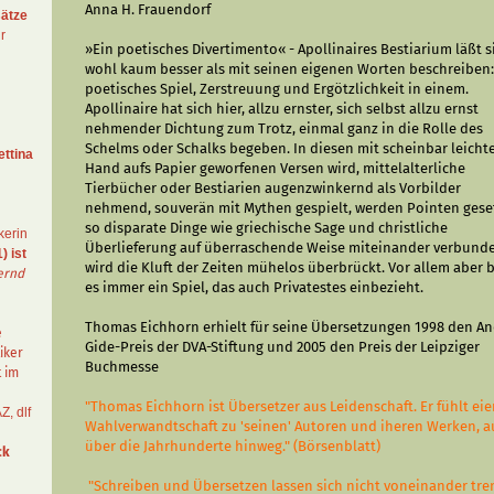
Anna H. Frauendorf
ätze
r
»Ein poetisches Divertimento« - Apollinaires Bestiarium läßt s
wohl kaum besser als mit seinen eigenen Worten beschreiben:
poetisches Spiel, Zerstreuung und Ergötzlichkeit in einem.
Apollinaire hat sich hier, allzu ernster, sich selbst allzu ernst
nehmender Dichtung zum Trotz, einmal ganz in die Rolle des
Schelms oder Schalks begeben. In diesen mit scheinbar leicht
ettina
Hand aufs Papier geworfenen Versen wird, mittelalterliche
Tierbücher oder Bestiarien augenzwinkernd als Vorbilder
nehmend, souverän mit Mythen gespielt, werden Pointen geset
so disparate Dinge wie griechische Sage und christliche
kerin
Überlieferung auf überraschende Weise miteinander verbund
) ist
wird die Kluft der Zeiten mühelos überbrückt. Vor allem aber b
ernd
es immer ein Spiel, das auch Privatestes einbezieht.
Thomas Eichhorn erhielt für seine Übersetzungen 1998 den An
e
Gide-Preis der DVA-Stiftung und 2005 den Preis der Leipziger
iker
Buchmesse
t im
"Thomas Eichhorn ist Übersetzer aus Leidenschaft. Er fühlt ei
AZ
,
dlf
Wahlverwandtschaft zu 'seinen' Autoren und iheren Werken, 
über die Jahrhunderte hinweg." (Börsenblatt)
ck
"Schreiben und Übersetzen lassen sich nicht voneinander tre