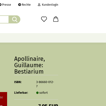
Presse
Rechte
Kundenlogin
Suche...
il
wort
ÜBER UNS
CHRONIK
LINKS
Apollinaire,
Guillaume:
Bestiarium
erstellen
rt vergessen?
ISBN:
3-86660-012-
7
Lieferbar:
sofort