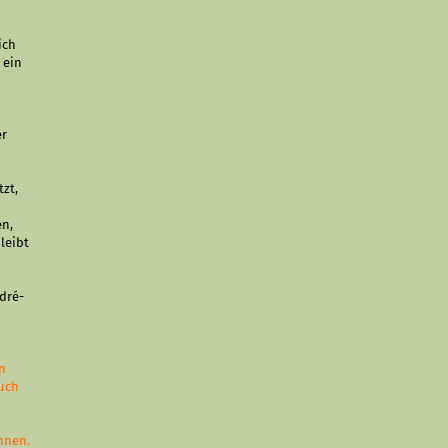
ich
 ein
er
zt,
en,
leibt
dré-
en
auch
nnen.