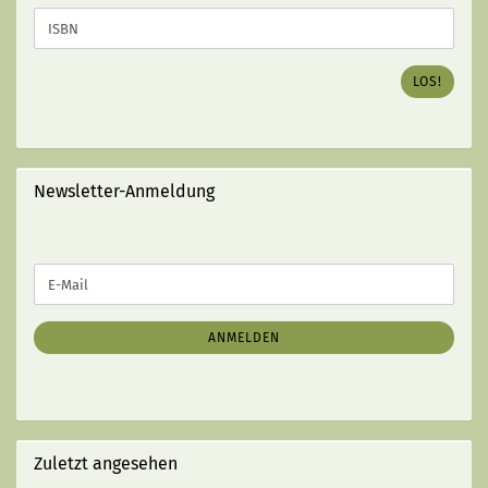
SIE
DIE
ISBN
DES
LOS!
GEWÜNSCHTEN
BUCHES
EIN
(MIT
STRICHEN):
Newsletter-Anmeldung
WEITER
E-
ZUR
Mail
NEWSLETTER-
ANMELDUNG
ANMELDEN
Zuletzt angesehen