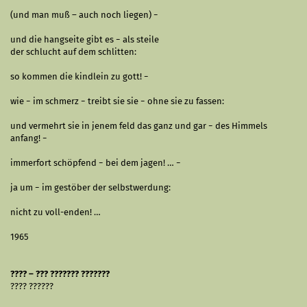
(und man muß – auch noch liegen) −
und die hangseite gibt es − als steile
der schlucht auf dem schlitten:
so kommen die kindlein zu gott! −
wie − im schmerz − treibt sie sie − ohne sie zu fassen:
und vermehrt sie in jenem feld das ganz und gar − des Himmels
anfang! −
immerfort schöpfend − bei dem jagen! … −
ja um − im gestöber der selbstwerdung:
nicht zu voll-enden! …
1965
???? – ??? ??????? ???????
???? ??????