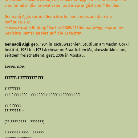
sind für mich die innovativsten und ursprünglichsten." Bei Dao
Gennadij Ajgis spröde Gedichte: Immer anders auf die Erde
Ralf Julke, L-IZ
⇒
www.l-iz.de/Bildung/Bücher/2009/11/Gennadij-Ajgis-sproede-
Gedichte-Immer-anders-auf-die-Erde.html
Gennadij Ajgi
: geb. 1934 in Tschuwaschien, Studium am Maxim-Gorki-
Institut, 1961 bis 1971 Archivar im Staatlichen Majakowski-Museum,
seitdem freischaffend, gest. 2006 in Moskau.
Leseprobe
:
??????: ? ????????? ???
? ???????
??? ? ??????? – ???????! ? ????? ???????????:
?? ? ?????
?? ??????! –
(?? ???? ???? – ???????) –
? ??????? ???? – ??????