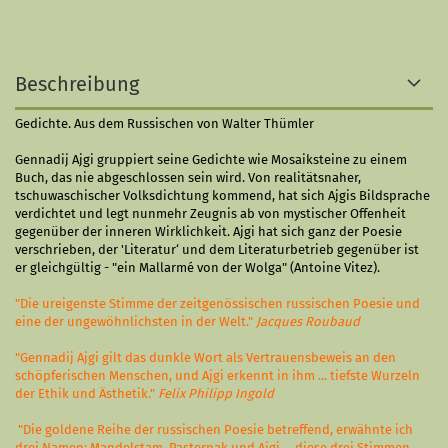
Beschreibung
Gedichte. Aus dem Russischen von Walter Thümler
Gennadij Ajgi gruppiert seine Gedichte wie Mosaiksteine zu einem
Buch, das nie abgeschlossen sein wird. Von realitätsnaher,
tschuwaschischer Volksdichtung kommend, hat sich Ajgis Bildsprache
verdichtet und legt nunmehr Zeugnis ab von mystischer Offenheit
gegenüber der inneren Wirklichkeit. Ajgi hat sich ganz der Poesie
verschrieben, der 'Literatur‘ und dem Literaturbetrieb gegenüber ist
er gleichgültig - "ein Mallarmé von der Wolga" (Antoine Vitez).
"Die ureigenste Stimme der zeitgenössischen russischen Poesie und
eine der ungewöhnlichsten in der Welt."
Jacques Roubaud
"Gennadij Ajgi gilt das dunkle Wort als Vertrauensbeweis an den
schöpferischen Menschen, und Ajgi erkennt in ihm ... tiefste Wurzeln
der Ethik und Ästhetik."
Felix Philipp Ingold
"Die goldene Reihe der russischen Poesie betreffend, erwähnte ich
drei Namen: Mandelstam, Pasternak und Ajgi ... diese drei Stimmen