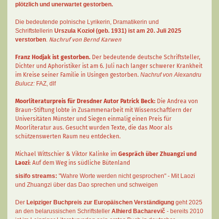
plötzlich und unerwartet gestorben.
Die bedeutende polnische Lyrikerin, Dramatikerin und
Schriftstellerin
Urszula Kozioł
(geb. 1931) ist am 20. Juli 2025
verstorben
.
Nachruf von Bernd Karwen
Franz Hodjak
ist gestorben.
Der bedeutende deutsche Schriftsteller,
Dichter und Aphoristiker ist am 6. Juli nach langer schwerer Krankheit
im Kreise seiner Familie in Usingen gestorben.
Nachruf von Alexandru
Bulucz:
FAZ
,
dlf
Moorliteraturpreis für Dresdner Autor
Patrick Beck
:
Die Andrea von
Braun-Stiftung lobte in Zusammenarbeit mit Wissenschaftlern der
Universitäten Münster und Siegen einmalig einen Preis für
Moorliteratur aus. Gesucht wurden Texte, die das Moor als
schützenswerten Raum neu entdecken.
Michael Wittschier & Viktor Kalinke im
Gespräch über Zhuangzi und
Laozi
: Auf dem Weg ins südliche Bütenland
sisifo streams:
"Wahre Worte werden nicht gesprochen" - Mit Laozi
und Zhuangzi über das Dao sprechen und schweigen
Der
Leipziger Buchpreis zur Europäischen Verständigung
geht 2025
an den belarussischen Schriftsteller
Alhierd Bacharevič
- bereits 2010