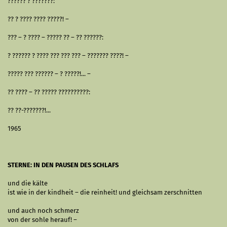
?????? ? ???????:
?? ? ???? ???? ?????! –
??? – ? ???? – ????? ?? – ?? ??????:
? ?????? ? ???? ??? ??? ??? – ??????? ????! –
????? ??? ?????? – ? ?????!... –
?? ???? – ?? ????? ??????????:
?? ??-???????!...
1965
STERNE: IN DEN PAUSEN DES SCHLAFS
und die kälte
ist wie in der kindheit – die reinheit! und gleichsam zerschnitten
und auch noch schmerz
von der sohle herauf! –