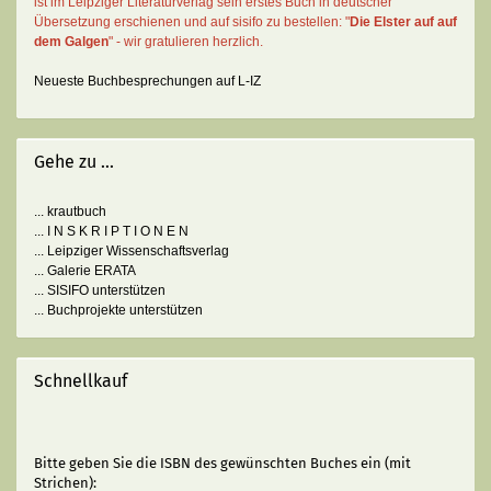
ist im Leipziger Literaturverlag sein erstes Buch in deutscher
Übersetzung erschienen und auf sisifo zu bestellen: "
Die Elster auf auf
dem Galgen
" - wir gratulieren herzlich.
Neueste Buchbesprechungen auf L-IZ
Gehe zu ...
... krautbuch
... I N S K R I P T I O N E N
... Leipziger Wissenschaftsverlag
... Galerie ERATA
... SISIFO unterstützen
... Buchprojekte unterstützen
Schnellkauf
BITTE
Bitte geben Sie die ISBN des gewünschten Buches ein (mit
GEBEN
Strichen):