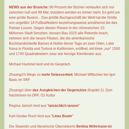
NEWS aus der Branche:
90 Prozent der Bücher verkaufen sich nur
zwischen null und 99 Mal
, trotzdem werden es immer mehr. Es geht um
eine große Illusion... Das größte Buchgeschäft der Welt hat die Größe
von ungefähr 18 Fußballfeldern beziehungsweise annähernd die des
Pariser Louvre. Gegen diesen Riesen in der chinesischen 15-
Millionen-Stadt Senzhen, dessen Bau 2025 alle Rekorde brach,
nehmen sich die neuen Filialen, die die amerikanische
Buchhandelskette Barnes & Noble dieser Tage an zwei Orten, Lake
Nona in Florida und Turlock in Kalifornien, eröffnet, mit ihren „nur“ 1500
und 1700 Quadratmetern zwar wie herzige Kleinkinder aus.
Michael Hummel liest und im Gespräch
Zhuangzi's Wege zu
mehr Gelassenheit
:
Michael Wittschier bei Igor
Basic im SRF
Zhuangzi
über
das Ausgleichen der Gegensätze
(Kapitel 2):
Zum
Nachhören im ORF
, Ö1 Kultur
Regina Jarisch liest aus "
tatsächlich tanzen
"
Karl-Gustav Ruch
liest aus "
Linas Baum
"
Die Slawistin und literarische Übersetzerin
Bettina Wöhrmann
ist