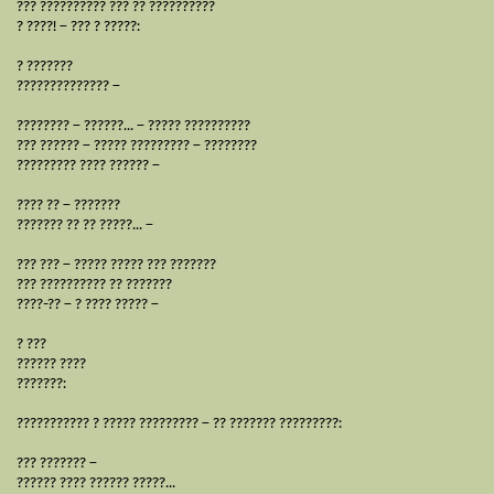
??? ?????????? ??? ?? ??????????
? ????! – ??? ? ?????:
? ???????
?????????????? –
???????? – ??????... – ????? ??????????
??? ?????? – ????? ????????? – ????????
????????? ???? ?????? –
???? ?? – ???????
??????? ?? ?? ?????... –
??? ??? – ????? ????? ??? ???????
??? ?????????? ?? ???????
????-?? – ? ???? ????? –
? ???
?????? ????
???????:
??????????? ? ????? ????????? – ?? ??????? ?????????:
??? ??????? –
?????? ???? ?????? ?????...