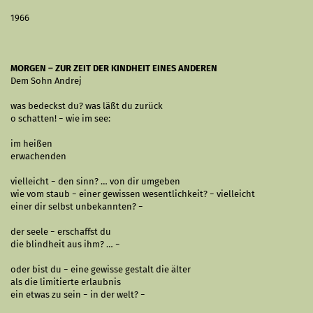
1966
MORGEN – ZUR ZEIT DER KINDHEIT EINES ANDEREN
Dem Sohn Andrej
was bedeckst du? was läßt du zurück
o schatten! − wie im see:
im heißen
erwachenden
vielleicht − den sinn? … von dir umgeben
wie vom staub − einer gewissen wesentlichkeit? − vielleicht
einer dir selbst unbekannten? −
der seele − erschaffst du
die blindheit aus ihm? … −
oder bist du − eine gewisse gestalt die älter
als die limitierte erlaubnis
ein etwas zu sein − in der welt? −