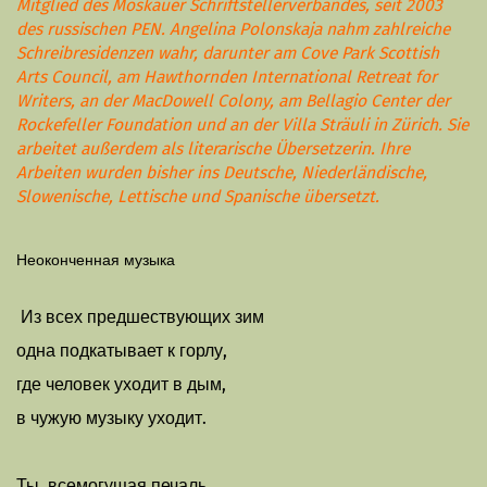
Mitglied des Moskauer Schriftstellerverbandes, seit 2003
des russischen PEN. Angelina Polonskaja nahm zahlreiche
Schreibresidenzen wahr, darunter am Cove Park Scottish
Arts Council, am Hawthornden International Retreat for
Writers, an der MacDowell Colony, am Bellagio Center der
Rockefeller Foundation und an der Villa Sträuli in Zürich. Sie
arbeitet außerdem als literarische Übersetzerin. Ihre
Arbeiten wurden bisher ins Deutsche, Niederländische,
Slowenische, Lettische und Spanische übersetzt.
Неоконченная музыка
Из всех предшествующих зим
одна подкатывает к горлу,
где человек уходит в дым,
в чужую музыку уходит.
Ты, всемогущая печаль,