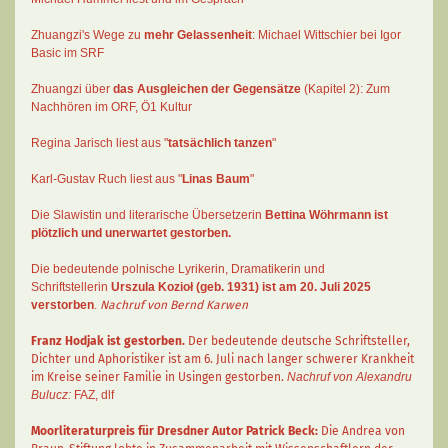
Zhuangzi's Wege zu
mehr Gelassenheit
:
Michael Wittschier bei Igor
Basic im SRF
Zhuangzi
über
das Ausgleichen der Gegensätze
(Kapitel 2):
Zum
Nachhören im ORF
, Ö1 Kultur
Regina Jarisch liest aus "
tatsächlich tanzen
"
Karl-Gustav Ruch
liest aus "
Linas Baum
"
Die Slawistin und literarische Übersetzerin
Bettina Wöhrmann
ist
plötzlich und unerwartet gestorben.
Die bedeutende polnische Lyrikerin, Dramatikerin und
Schriftstellerin
Urszula Kozioł
(geb. 1931) ist am 20. Juli 2025
verstorben
.
Nachruf von Bernd Karwen
Franz Hodjak
ist gestorben.
Der bedeutende deutsche Schriftsteller,
Dichter und Aphoristiker ist am 6. Juli nach langer schwerer Krankheit
im Kreise seiner Familie in Usingen gestorben.
Nachruf von Alexandru
Bulucz:
FAZ
,
dlf
Moorliteraturpreis für Dresdner Autor
Patrick Beck
:
Die Andrea von