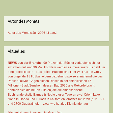
Autor des Monats
Autor des Monats
Juli 2026 ist
Laozi
Aktuelles
NEWS aus der Branche:
90 Prozent der Bücher verkaufen sich nur
zwischen null und 99 Mal
, trotzdem werden es immer mehr. Es geht um
eine große Illusion... Das größte Buchgeschäft der Welt hat die Größe
von ungefähr 18 Fußballfeldern beziehungsweise annähernd die des
Pariser Louvre. Gegen diesen Riesen in der chinesischen 15-
Millionen-Stadt Senzhen, dessen Bau 2025 alle Rekorde brach,
nehmen sich die neuen Filialen, die die amerikanische
Buchhandelskette Barnes & Noble dieser Tage an zwei Orten, Lake
Nona in Florida und Turlock in Kalifornien, eröffnet, mit ihren „nur“ 1500
und 1700 Quadratmetern zwar wie herzige Kleinkinder aus.
Michael Hummel liest und im Gespräch