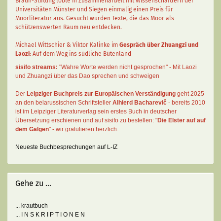
Braun-Stiftung lobte in Zusammenarbeit mit Wissenschaftlern der
Universitäten Münster und Siegen einmalig einen Preis für
Moorliteratur aus. Gesucht wurden Texte, die das Moor als
schützenswerten Raum neu entdecken.
Michael Wittschier & Viktor Kalinke im
Gespräch über Zhuangzi und
Laozi
: Auf dem Weg ins südliche Bütenland
sisifo streams:
"Wahre Worte werden nicht gesprochen" - Mit Laozi
und Zhuangzi über das Dao sprechen und schweigen
Der
Leipziger Buchpreis zur Europäischen Verständigung
geht 2025
an den belarussischen Schriftsteller
Alhierd Bacharevič
- bereits 2010
ist im Leipziger Literaturverlag sein erstes Buch in deutscher
Übersetzung erschienen und auf sisifo zu bestellen: "
Die Elster auf auf
dem Galgen
" - wir gratulieren herzlich.
Neueste Buchbesprechungen auf L-IZ
Gehe zu ...
... krautbuch
... I N S K R I P T I O N E N