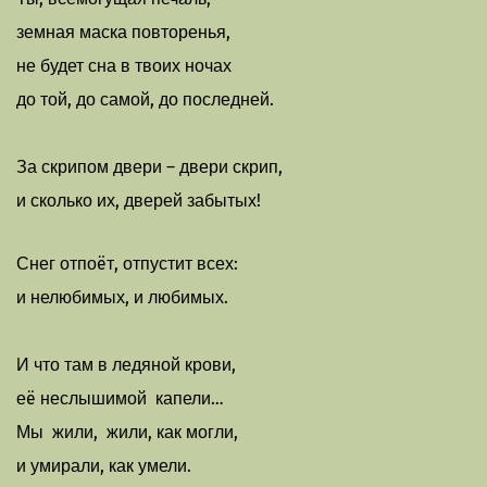
земная маска повторенья,
не будет сна в твоих ночах
до той, до самой, до последней.
За скрипом двери – двери скрип,
и сколько их, дверей забытых!
Снег отпоëт, отпустит всех:
и нелюбимых, и любимых.
И что там в ледяной крови,
еë неслышимой капели…
Мы жили, жили, как могли,
и умирали, как умели.