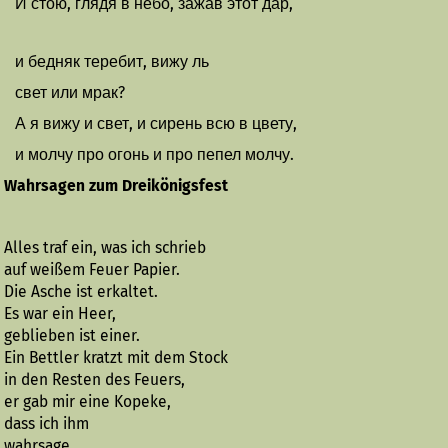
И стою, глядя в небо, зажав этот дар,
и бедняк теребит, вижу ль
свет или мрак?
А я вижу и свет, и сирень всю в цвету,
и молчу про огонь и про пепел молчу.
Wahrsagen zum Dreikönigsfest
Alles traf ein, was ich schrieb
auf weißem Feuer Papier.
Die Asche ist erkaltet.
Es war ein Heer,
geblieben ist einer.
Ein Bettler kratzt mit dem Stock
in den Resten des Feuers,
er gab mir eine Kopeke,
dass ich ihm
wahrsage