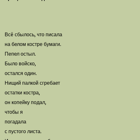
Всë сбылось, что писала
на белом костре бумаги.
Пепел остыл.
Было войско,
остался один.
Нищий палкой сгребает
остатки костра,
он копейку подал,
чтобы я
погадала
с пустого листа.