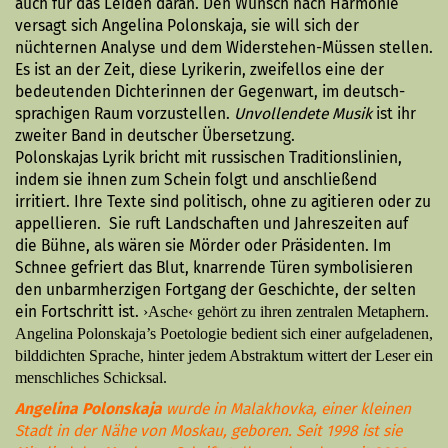
auch für das Leiden daran. Den Wunsch nach Harmonie
versagt sich Angelina Polonskaja, sie will sich der
nüchternen Analyse und dem Widerstehen-Müssen stellen.
Es ist an der Zeit, diese Lyrikerin, zweifellos eine der
bedeutenden Dichterinnen der Gegenwart, im deutsch­
sprachigen Raum vorzustellen.
Unvollendete Musik
ist ihr
zweiter Band in deutscher Übersetzung.
Polonskajas Lyrik bricht mit russischen Traditionslinien,
indem sie ihnen zum Schein folgt und anschließend
irritiert. Ihre Texte sind politisch, ohne zu agitieren oder zu
appellieren. Sie ruft Landschaften und Jahreszeiten auf
die Bühne, als wären sie Mörder oder Präsidenten. Im
Schnee gefriert das Blut, knarrende Türen symbolisieren
den unbarmherzigen Fortgang der Geschichte, der selten
ein Fortschritt ist.
›Asche‹ gehört zu ihren zentralen Metaphern.
Angelina Polonskaja’s Poetologie bedient sich einer aufgeladenen,
bilddichten Sprache, hinter jedem Abstraktum wittert der Leser ein
menschliches Schicksal.
Angelina Polonskaja
wurde in Malakhovka, einer kleinen
Stadt in der Nähe von Moskau, geboren. Seit 1998 ist sie