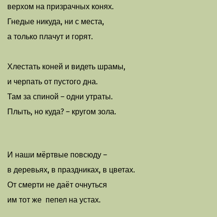
верхом на призрачных конях.
Гнедые никуда, ни с места,
а только плачут и горят.
Хлестать коней и видеть шрамы,
и черпать от пустого дна.
Там за спиной – одни утраты.
Плыть, но куда? – кругом зола.
И наши мëртвые повсюду –
в деревьях, в праздниках, в цветах.
От смерти не даëт очнуться
им тот же пепел на устах.