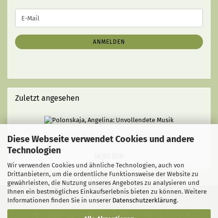
WEITER
E-
ZUR
Mail
NEWSLETTER-
ANMELDUNG
ANMELDEN
Zuletzt angesehen
Diese Webseite verwendet Cookies und andere
Polonskaja, Angelina: Unvollendete Musik
Technologien
16,95 EUR
Wir verwenden Cookies und ähnliche Technologien, auch von
Drittanbietern, um die ordentliche Funktionsweise der Website zu
gewährleisten, die Nutzung unseres Angebotes zu analysieren und
Ihnen ein bestmögliches Einkaufserlebnis bieten zu können. Weitere
Informationen finden Sie in unserer
Datenschutzerklärung
.
Liefer- und Versandkosten
|
Privatsphäre und Datenschutz
|
AGB
|
Impressum
|
Kontakt
|
Widerrufsrecht
|
Cookie