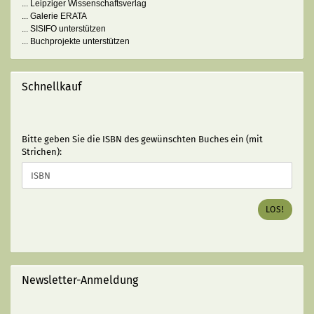
... Leipziger Wissenschaftsverlag
... Galerie ERATA
... SISIFO unterstützen
... Buchprojekte unterstützen
Schnellkauf
BITTE
Bitte geben Sie die ISBN des gewünschten Buches ein (mit
GEBEN
Strichen):
SIE
DIE
ISBN
DES
LOS!
GEWÜNSCHTEN
BUCHES
EIN
(MIT
STRICHEN):
Newsletter-Anmeldung