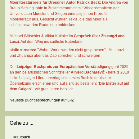
Moorliteraturpreis für Dresdner Autor
Patrick Beck
:
Die Andrea von
Braun-Stiftung lobte in Zusammenarbeit mit Wissenschaftlern der
Universitäten Münster und Siegen einmalig einen Preis für
Moorliteratur aus. Gesucht wurden Texte, die das Moor als
schützenswerten Raum neu entdecken.
Michael Wittschier & Viktor Kalinke im
Gespräch über Zhuangzi und
Laozi
: Auf dem Weg ins südliche Bütenland
sisifo streams:
"Wahre Worte werden nicht gesprochen" - Mit Laozi
und Zhuangzi über das Dao sprechen und schweigen
Der
Leipziger Buchpreis zur Europäischen Verständigung
geht 2025
an den belarussischen Schriftsteller
Alhierd Bacharevič
- bereits 2010
ist im Leipziger Literaturverlag sein erstes Buch in deutscher
Übersetzung erschienen und auf sisifo zu bestellen: "
Die Elster auf auf
dem Galgen
" - wir gratulieren herzlich.
Neueste Buchbesprechungen auf L-IZ
Gehe zu ...
... krautbuch