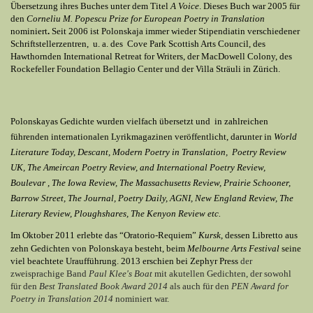
Übersetzung ihres Buches unter dem Titel
A Voice
. Dieses Buch war 2005 für
den
Corneliu M. Popescu Prize for European Poetry in Translation
nominiert
.
Seit 2006 ist Polonskaja immer wieder Stipendiatin verschiedener
Schriftstellerzentren, u. a. des Cove Park
Scottish Arts Council, des
Hawthornden International Retreat for Writers
, der
MacDowell Colony, des
Rockefeller Foundation Bellagio Center
und der
Villa Sträuli in Zürich.
Polonskayas Gedichte wurden vielfach übersetzt und in zahlreichen
führenden internationalen Lyrikmagazinen veröffentlicht, darunter in
World
Literature Today, Descant, Modern Poetry in Translation, Poetry Review
UK, The Ameircan Poetry Review, and International Poetry Review,
Boulevar , The Iowa Review, The Massachusetts Review, Prairie Schooner,
Barrow Street, The Journal, Poetry Daily, AGNI, New England Review, The
Literary Review, Ploughshares, The Kenyon Review etc.
I
m Oktober 2011 erlebte das “Oratorio-Requiem”
Kursk
, dessen Libretto aus
zehn Gedichten von Polonskaya besteht, beim
Melbourne Arts Festival
seine
viel beachtete Uraufführung. 2013 erschien bei Zephyr Press
der
zweisprachige Band
Paul Klee's Boat
mit akutellen Gedichten, der sowohl
für den
Best Translated Book Award 2014
als auch
für den
PEN Award for
Poetry in Translation 2014
nominiert war.