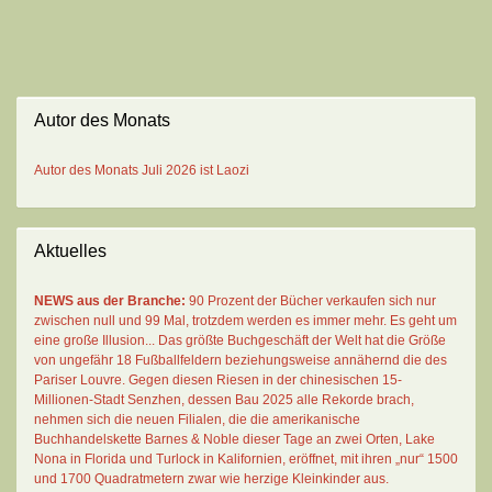
Autor des Monats
Autor des Monats
Juli 2026 ist
Laozi
Aktuelles
NEWS aus der Branche:
90 Prozent der Bücher verkaufen sich nur
zwischen null und 99 Mal
, trotzdem werden es immer mehr. Es geht um
eine große Illusion... Das größte Buchgeschäft der Welt hat die Größe
von ungefähr 18 Fußballfeldern beziehungsweise annähernd die des
Pariser Louvre. Gegen diesen Riesen in der chinesischen 15-
Millionen-Stadt Senzhen, dessen Bau 2025 alle Rekorde brach,
nehmen sich die neuen Filialen, die die amerikanische
Buchhandelskette Barnes & Noble dieser Tage an zwei Orten, Lake
Nona in Florida und Turlock in Kalifornien, eröffnet, mit ihren „nur“ 1500
und 1700 Quadratmetern zwar wie herzige Kleinkinder aus.