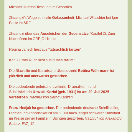
Michael Hummel liest und im Gespräch
Zhuangzi's Wege zu
mehr Gelassenheit
:
Michael Wittschier bei Igor
Basic im SRF
Zhuangzi
über
das Ausgleichen der Gegensätze
(Kapitel 2):
Zum
Nachhören im ORF
, Ö1 Kultur
Regina Jarisch liest aus "
tatsächlich tanzen
"
Karl-Gustav Ruch
liest aus "
Linas Baum
"
Die Slawistin und literarische Übersetzerin
Bettina Wöhrmann
ist
plötzlich und unerwartet gestorben.
Die bedeutende polnische Lyrikerin, Dramatikerin und
Schriftstellerin
Urszula Kozioł
(geb. 1931) ist am 20. Juli 2025
verstorben
.
Nachruf von Bernd Karwen
Franz Hodjak
ist gestorben.
Der bedeutende deutsche Schriftsteller,
Dichter und Aphoristiker ist am 6. Juli nach langer schwerer Krankheit
im Kreise seiner Familie in Usingen gestorben.
Nachruf von Alexandru
Bulucz:
FAZ
,
dlf