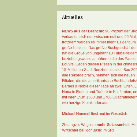
Soziale Arbeit
Forensik
Aktuelles
Philosophie
Kulturwissenschaften
NEWS aus der Branche:
90 Prozent der Bü
verkaufen sich nur zwischen null und 99 Mal
,
trotzdem werden es immer mehr. Es geht um 
große Illusion... Das größte Buchgeschäft der
hat die Größe von ungefähr 18 Fußballfelder
beziehungsweise annähernd die des Pariser
Louvre. Gegen diesen Riesen in der chinesi
15-Millionen-Stadt Senzhen, dessen Bau 20
alle Rekorde brach, nehmen sich die neuen
Filialen, die die amerikanische Buchhandelsk
Barnes & Noble dieser Tage an zwei Orten, 
Nona in Florida und Turlock in Kalifornien, erö
mit ihren „nur“ 1500 und 1700 Quadratmeter
wie herzige Kleinkinder aus.
Michael Hummel liest und im Gespräch
Zhuangzi's Wege zu
mehr Gelassenheit
:
Mi
Wittschier bei Igor Basic im SRF