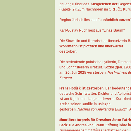
Zhuangzi
über
das Ausgleichen der Gegens
(Kapitel 2):
Zum Nachhören im ORF
, Ö1 Kultu
Regina Jarisch liest aus "
tatsächlich tanzen
"
Karl-Gustav Ruch
liest aus "
Linas Baum
"
Die Slawistin und literarische Übersetzerin
B
Wöhrmann
ist plötzlich und unerwartet
gestorben.
Die bedeutende polnische Lyrikerin, Dramati
und Schriftstellerin
Urszula Kozioł
(geb. 1931
am 20. Juli 2025 verstorben
.
Nachruf von B
Karwen
Franz Hodjak
ist gestorben.
Der bedeutend
deutsche Schriftsteller, Dichter und Aphorist
ist am 6. Juli nach langer schwerer Krankhei
Kreise seiner Familie in Usingen
gestorben.
Nachruf von Alexandru Bulucz:
F
Moorliteraturpreis für Dresdner Autor
Patri
Beck
:
Die Andrea von Braun-Stiftung lobte in
Zusammenarbeit mit Wissenschaftlern der