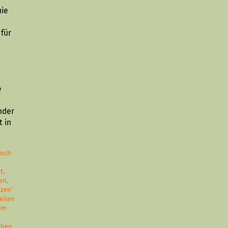
mie
 für
e
nder
t in
noch
t,
en,
tzen‘
eilen
dem
sehen