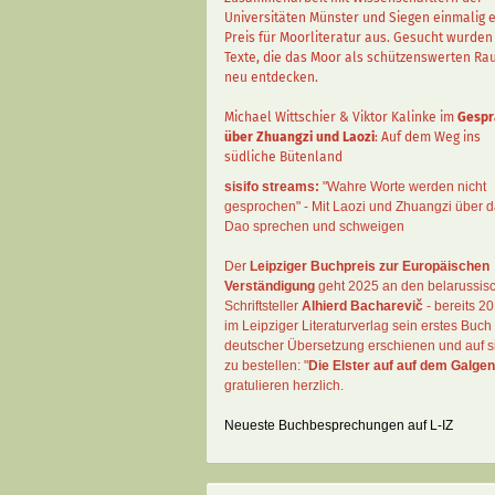
Universitäten Münster und Siegen einmalig 
Preis für Moorliteratur aus. Gesucht wurden
Texte, die das Moor als schützenswerten R
neu entdecken.
Michael Wittschier & Viktor Kalinke im
Gespr
über Zhuangzi und Laozi
: Auf dem Weg ins
südliche Bütenland
sisifo streams:
"Wahre Worte werden nicht
gesprochen" - Mit Laozi und Zhuangzi über 
Dao sprechen und schweigen
Der
Leipziger Buchpreis zur Europäischen
Verständigung
geht 2025 an den belarussis
Schriftsteller
Alhierd Bacharevič
- bereits 20
im Leipziger Literaturverlag sein erstes Buch 
deutscher Übersetzung erschienen und auf si
zu bestellen: "
Die Elster auf auf dem Galgen
gratulieren herzlich.
Neueste Buchbesprechungen auf L-IZ