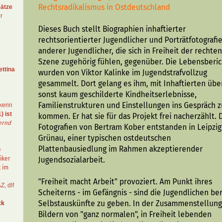
Rechtsradikalismus in Ostdeutschland
ätze
r
Dieses Buch stellt Biographien inhaftierter
rechtsorientierter Jugendlicher und Porträtfotografi
anderer Jugendlicher, die sich in Freiheit der rechte
Szene zugehörig fühlen, gegenüber. Die Lebensberi
ettina
wurden von Viktor Kalinke im Jugendstrafvollzug
gesammelt. Dort gelang es ihm, mit Inhaftierten übe
sonst kaum geschilderte Kindheitserlebnisse,
Familienstrukturen und Einstellungen ins Gespräch 
kerin
) ist
kommen. Er hat sie für das Projekt frei nacherzählt. 
ernd
Fotografien von Bertram Kober entstanden in Leipzig
Grünau, einer typischen ostdeutschen
Plattenbausiedlung im Rahmen akzeptierender
e
iker
Jugendsozialarbeit.
t im
"Freiheit macht Arbeit" provoziert. Am Punkt ihres
AZ
,
dlf
Scheiterns - im Gefängnis - sind die Jugendlichen ber
Selbstauskünfte zu geben. In der Zusammenstellung
ck
Bildern von "ganz normalen", in Freiheit lebenden