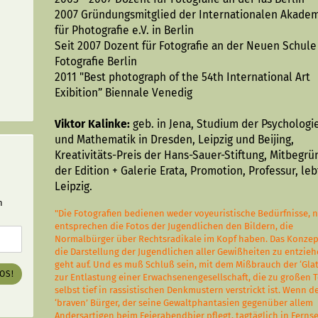
2007 Gründungsmitglied der Internationalen Akade
für Photografie e.V. in Berlin
Seit 2007 Dozent für Fotografie an der Neuen Schule
Fotografie Berlin
2011 "Best photograph of the 54th International Art
Exibition” Biennale Venedig
Viktor Kalinke:
geb. in Jena, Studium der Psychologi
und Mathematik in Dresden, Leipzig und Beijing,
Kreativitäts-Preis der Hans-Sauer-Stiftung, Mitbegrü
der Edition + Galerie Erata, Promotion, Professur, leb
Leipzig.
n
"Die Fotografien bedienen weder voyeuristische Bedürfnisse, 
entsprechen die Fotos der Jugendlichen den Bildern, die
Normalbürger über Rechtsradikale im Kopf haben. Das Konzep
die Darstellung der Jugendlichen aller Gewißheiten zu entzieh
geht auf. Und es muß Schluß sein, mit dem Mißbrauch der ‘Gla
LOS!
zur Entlastung einer Erwachsenengesellschaft, die zu großen T
selbst tief in rassistischen Denkmustern verstrickt ist. Wenn 
‘braven’ Bürger, der seine Gewaltphantasien gegenüber allem
Andersartigen beim Feierabendbier pflegt, tagtäglich in Fern