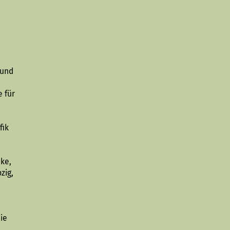
n
 und
e für
fik
ke,
zig,
ie