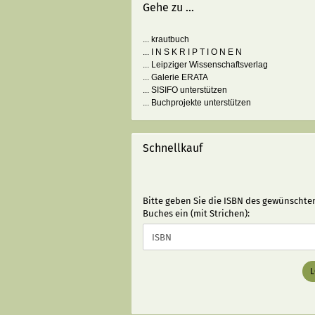
Gehe zu ...
... krautbuch
... I N S K R I P T I O N E N
... Leipziger Wissenschaftsverlag
... Galerie ERATA
... SISIFO unterstützen
... Buchprojekte unterstützen
Schnellkauf
BITTE
Bitte geben Sie die ISBN des gewünschte
GEBEN
Buches ein (mit Strichen):
SIE
DIE
ISBN
DES
GEWÜNSCHTEN
BUCHES
EIN
(MIT