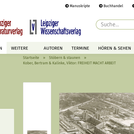
Manuskripte
Buchhandel
E-Ma
N
WEITERE
AUTOREN
TERMINE
HÖREN & SEHEN
Pass
»
»
Startseite
Stöbern & staunen
Kober, Bertram & Kalinke, Viktor: FREIHEIT MACHT ARBEIT
Konto 
Passwo