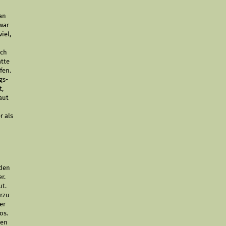
an
war
iel,
Ich
atte
fen.
gs­
t,
aut
r als
 den
r.
ut.
erzu
er
os.
ben