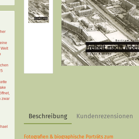
cher
eine
 Welt
n
schen
25
ette
Lake
ffnet,
n zwar
Beschreibung
Kundenrezensionen
chael
Fotografien & biographische Porträts zum