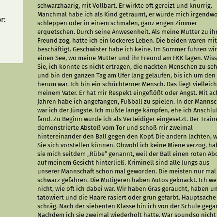
schwarzhaarig, mit Vollbart. Er wirkte oft gereizt und knurrig.
Manchmal habe ich als Kind geträumt, er würde mich irgendw
r:
schleppen oder in einem schmalen, ganz engen Zimmer
erquetschen. Durch seine Anwesenheit. Als meine Mutter zu i
Freund zog, hatte ich ein lockeres Leben. Die beiden waren mit
beschäftigt. Geschwister habe ich keine. Im Sommer fuhren wi
einen See, wo meine Mutter und ihr Freund am FKK lagen. Wis
Sie, ich konnte es nicht ertragen, die nackten Menschen zu se
und bin den ganzen Tag am Ufer lang gelaufen, bis ich um den
herum war. Ich bin ein schüchterner Mensch. Das liegt vielleich
meinem Vater. Er hat mir Respekt eingeflößt oder Angst. Mit ac
Jahren habe ich angefangen, Fußball zu spielen. In der Mann­sc
war ich der Jüngste. Ich mußte lange kämpfen, ehe ich Anschl
fand. Zu Beginn wurde ich als Verteidiger eingesetzt. Der Train
demonstrierte Abstoß vom Tor und schoß mir zweimal
hintereinander den Ball gegen den Kopf. Die andern lachten, 
Sie sich vorstellen können. Obwohl ich keine Miene verzog, h
sie mich seitdem „Rübe“ genannt, weil der Ball einen roten Ab
auf meinem Gesicht hinterließ. Kriminell sind alle Jungs aus
unserer Mannschaft schon mal geworden. Die meisten nur mal
schwarz gefahren. Die Mutigeren haben Autos geknackt. Ich we
nicht, wie oft ich dabei war. Wir haben Gras geraucht, haben u
tätowiert und die Haare rasiert oder grün gefärbt. Hauptsache
schräg. Nach der siebenten Klasse bin ich von der Schule gega
Nachdem ich sie zweimal wie­der­holt hatte. War soundso nicht