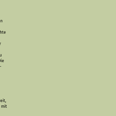
en
n
chte
r
zu
Die
-
eit,
 mit