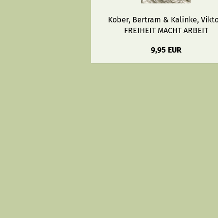
Kober, Bertram & Kalinke, Vikto
FREIHEIT MACHT ARBEIT
9,95 EUR