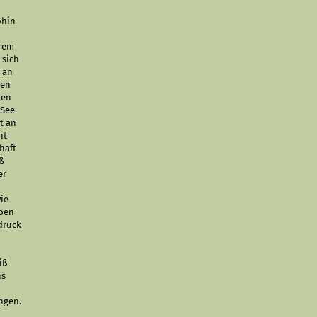
ohin
hrem
 sich
r an
sen
hen
 See
t an
ht
haft
uß
er
wie
aben
druck
iß
ns
ngen.