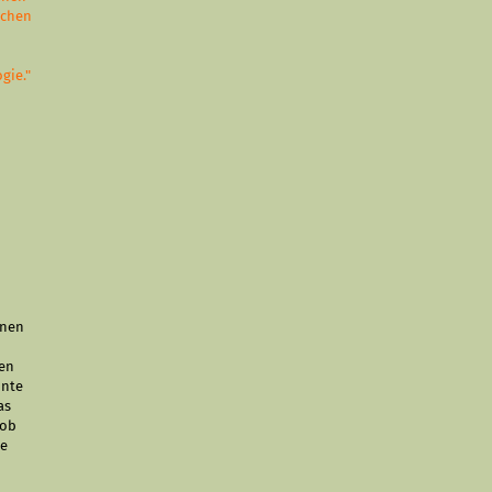
ichen
gie."
inen
gen
nnte
as
 ob
ne