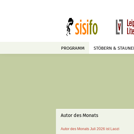
PROGRAMM
STÖBERN & STAUNE
Erkennen, erforschen, verstehen
anzeigen
Daoismus
Dokumentation
Familie
Autor des Monats
Geschichte
Gesundheit
Autor des Monats
Juli 2026 ist
Laozi
Psychologie