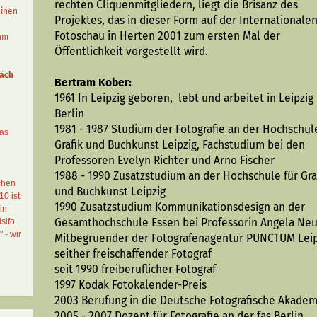
rechten Cliquenmitgliedern, liegt die Brisanz des
einen
Projektes, das in dieser Form auf der Internationale
Fotoschau in Herten 2001 zum ersten Mal der
aum
Öffentlichkeit vorgestellt wird.
äch
Bertram Kober:
1961 In Leipzig geboren, lebt und arbeitet in Leipzig
Berlin
1981 - 1987 Studium der Fotografie an der Hochschul
das
Grafik und Buchkunst Leipzig, Fachstudium bei den
Professoren Evelyn Richter und Arno Fischer
1988 - 1990 Zusatzstudium an der Hochschule für Gra
chen
und Buchkunst Leipzig
10 ist
1990 Zusatzstudium Kommunikationsdesign an der
in
Gesamthochschule Essen bei Professorin Angela Neu
sifo
" - wir
Mitbegruender der Fotografenagentur PUNCTUM Leip
seither freischaffender Fotograf
seit 1990 freiberuflicher Fotograf
1997 Kodak Fotokalender-Preis
2003 Berufung in die Deutsche Fotografische Akadem
2005 - 2007 Dozent für Fotografie an der fas Berlin