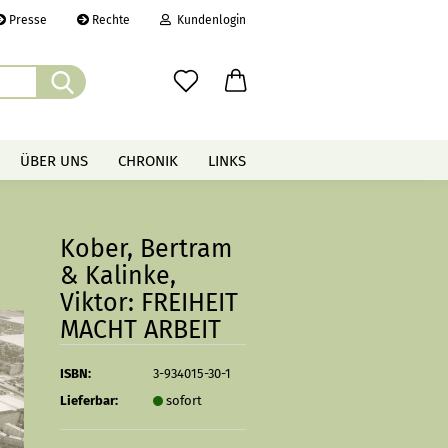
Presse
Rechte
Kundenlogin
Suche...
il
ÜBER UNS
CHRONIK
LINKS
wort
Kober, Bertram
& Kalinke,
Viktor: FREIHEIT
erstellen
MACHT ARBEIT
rt vergessen?
ISBN:
3-934015-30-1
Lieferbar:
sofort