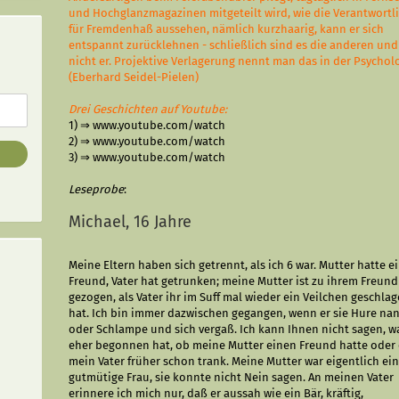
und Hochglanzmagazinen mitgeteilt wird, wie die Verantwortl
für Fremdenhaß aussehen, nämlich kurzhaarig, kann er sich
entspannt zurücklehnen - schließlich sind es die anderen und
nicht er. Projektive Verlagerung nennt man das in der Psycholo
(Eberhard Seidel-Pielen)
Drei Geschichten auf Youtube
:
1) ⇒
www.youtube.com/watch
2) ⇒
www.youtube.com/watch
3) ⇒
www.youtube.com/watch
Leseprobe
:
Michael, 16 Jahre
Meine Eltern haben sich getrennt, als ich 6 war. Mutter hatte e
Freund, Vater hat getrunken; meine Mutter ist zu ihrem Freund
gezogen, als Vater ihr im Suff mal wieder ein Veilchen geschla
hat. Ich bin immer dazwischen gegangen, wenn er sie Hure na
oder Schlampe und sich vergaß. Ich kann Ihnen nicht sagen, w
eher begonnen hat, ob meine Mutter einen Freund hatte oder
mein Vater früher schon trank. Meine Mutter war eigentlich ei
gutmütige Frau, sie konnte nicht Nein sagen. An mei­nen Vater
erinnere ich mich nur, daß er aussah wie ein Bär, kräftig,