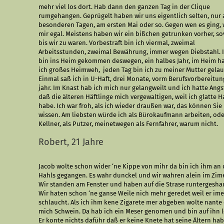
mehr viel los dort. Hab dann den ganzen Tag in der Clique
rumgehangen. Geprügelt haben wir uns eigentlich selten, nur 
besonderen Tagen, am ersten Mai oder so. Gegen wen es ging, 
mir egal. Meistens haben wir ein bißchen getrunken vorher, sov
bis wir zu waren. Vorbestraft bin ich viermal, zweimal
Arbeitsstunden, zweimal Bewährung, immer wegen Diebstahl. 
bin ins Heim gekommen deswegen, ein halbes Jahr, im Heim h
ich großes Heimweh,
jeden Tag bin ich zu meiner Mutter gelau
Einmal saß ich in U-Haft, drei Monate, vorm Be­rufsvor­be­rei­tun
jahr. Im Knast hab ich mich nur gelangweilt und ich hatte Angs
daß die älteren Häftlinge mich vergewaltigen, weil ich glatte H
habe. Ich war froh, als ich wieder draußen war, das können Sie
wissen. Am liebsten würde ich als Büro­kaufmann arbeiten, ode
Kellner, als Putzer, meinetwegen als Fernfahrer, warum nicht.
Robert, 21 Jahre
Jacob wolte schon wider ‘ne Kippe von mihr da bin ich ihm an
Hahls gegangen. Es wahr dunckel und wir wahren alein im Zime
Wir standen am Fenster und haben auf die Strase runtergesha
Wir haten schon ‘ne ganse Weile nich mehr geredet weil er im
schlaucht. Als ich ihm kene Zigarete mer abgeben wolte nante 
mich Schwein. Da hab ich ein Meser genomen und bin auf ihn l
Er konte nichts daführ daß er keine Knete hat seine Ältern ha