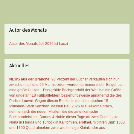
Autor des Monats
Autor des Monats
Juli 2026 ist
Laozi
Aktuelles
NEWS aus der Branche:
90 Prozent der Bücher verkaufen sich nur
zwischen null und 99 Mal
, trotzdem werden es immer mehr. Es geht um
eine große Illusion... Das größte Buchgeschäft der Welt hat die Größe
von ungefähr 18 Fußballfeldern beziehungsweise annähernd die des
Pariser Louvre. Gegen diesen Riesen in der chinesischen 15-
Millionen-Stadt Senzhen, dessen Bau 2025 alle Rekorde brach,
nehmen sich die neuen Filialen, die die amerikanische
Buchhandelskette Barnes & Noble dieser Tage an zwei Orten, Lake
Nona in Florida und Turlock in Kalifornien, eröffnet, mit ihren „nur“ 1500
und 1700 Quadratmetern zwar wie herzige Kleinkinder aus.