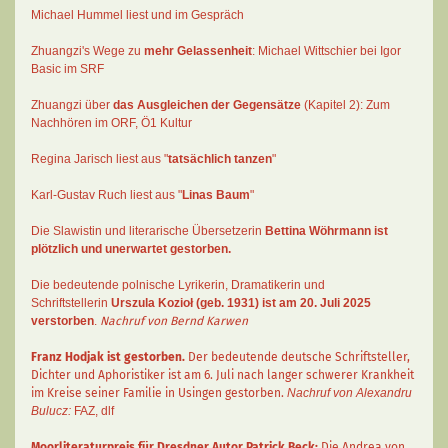
Michael Hummel liest und im Gespräch
Zhuangzi's Wege zu
mehr Gelassenheit
:
Michael Wittschier bei Igor
Basic im SRF
Zhuangzi
über
das Ausgleichen der Gegensätze
(Kapitel 2):
Zum
Nachhören im ORF
, Ö1 Kultur
Regina Jarisch liest aus "
tatsächlich tanzen
"
Karl-Gustav Ruch
liest aus "
Linas Baum
"
Die Slawistin und literarische Übersetzerin
Bettina Wöhrmann
ist
plötzlich und unerwartet gestorben.
Die bedeutende polnische Lyrikerin, Dramatikerin und
Schriftstellerin
Urszula Kozioł
(geb. 1931) ist am 20. Juli 2025
verstorben
.
Nachruf von Bernd Karwen
Franz Hodjak
ist gestorben.
Der bedeutende deutsche Schriftsteller,
Dichter und Aphoristiker ist am 6. Juli nach langer schwerer Krankheit
im Kreise seiner Familie in Usingen gestorben.
Nachruf von Alexandru
Bulucz:
FAZ
,
dlf
Moorliteraturpreis für Dresdner Autor
Patrick Beck
:
Die Andrea von