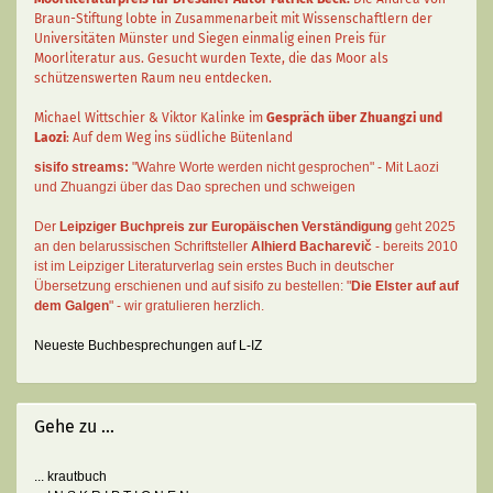
Braun-Stiftung lobte in Zusammenarbeit mit Wissenschaftlern der
Universitäten Münster und Siegen einmalig einen Preis für
Moorliteratur aus. Gesucht wurden Texte, die das Moor als
schützenswerten Raum neu entdecken.
Michael Wittschier & Viktor Kalinke im
Gespräch über Zhuangzi und
Laozi
: Auf dem Weg ins südliche Bütenland
sisifo streams:
"Wahre Worte werden nicht gesprochen" - Mit Laozi
und Zhuangzi über das Dao sprechen und schweigen
Der
Leipziger Buchpreis zur Europäischen Verständigung
geht 2025
an den belarussischen Schriftsteller
Alhierd Bacharevič
- bereits 2010
ist im Leipziger Literaturverlag sein erstes Buch in deutscher
Übersetzung erschienen und auf sisifo zu bestellen: "
Die Elster auf auf
dem Galgen
" - wir gratulieren herzlich.
Neueste Buchbesprechungen auf L-IZ
Gehe zu ...
... krautbuch