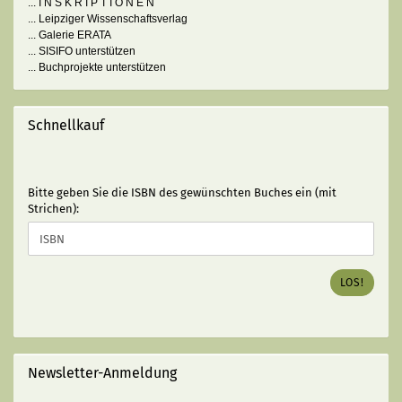
... I N S K R I P T I O N E N
... Leipziger Wissenschaftsverlag
... Galerie ERATA
... SISIFO unterstützen
... Buchprojekte unterstützen
Schnellkauf
BITTE
Bitte geben Sie die ISBN des gewünschten Buches ein (mit
GEBEN
Strichen):
SIE
DIE
ISBN
DES
LOS!
GEWÜNSCHTEN
BUCHES
EIN
(MIT
STRICHEN):
Newsletter-Anmeldung