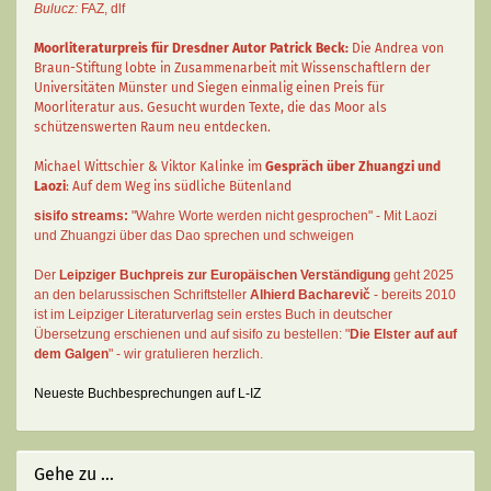
Bulucz:
FAZ
,
dlf
Moorliteraturpreis für Dresdner Autor
Patrick Beck
:
Die Andrea von
Braun-Stiftung lobte in Zusammenarbeit mit Wissenschaftlern der
Universitäten Münster und Siegen einmalig einen Preis für
Moorliteratur aus. Gesucht wurden Texte, die das Moor als
schützenswerten Raum neu entdecken.
Michael Wittschier & Viktor Kalinke im
Gespräch über Zhuangzi und
Laozi
: Auf dem Weg ins südliche Bütenland
sisifo streams:
"Wahre Worte werden nicht gesprochen" - Mit Laozi
und Zhuangzi über das Dao sprechen und schweigen
Der
Leipziger Buchpreis zur Europäischen Verständigung
geht 2025
an den belarussischen Schriftsteller
Alhierd Bacharevič
- bereits 2010
ist im Leipziger Literaturverlag sein erstes Buch in deutscher
Übersetzung erschienen und auf sisifo zu bestellen: "
Die Elster auf auf
dem Galgen
" - wir gratulieren herzlich.
Neueste Buchbesprechungen auf L-IZ
Gehe zu ...