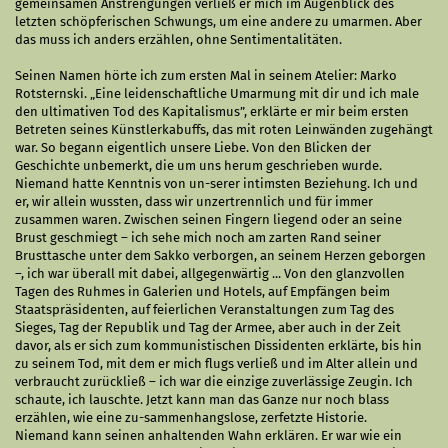
gemeinsamen Anstrengungen verließ er mich im Augenblick des
letzten schöpferischen Schwungs, um eine andere zu umarmen. Aber
das muss ich anders erzählen, ohne Sentimentalitäten.
Seinen Namen hörte ich zum ersten Mal in seinem Atelier: Marko
Rotsternski. „Eine leidenschaftliche Umarmung mit dir und ich male
den ultimativen Tod des Kapitalismus”, erklärte er mir beim ersten
Betreten seines Künstlerkabuffs, das mit roten Leinwänden zugehängt
war. So begann eigentlich unsere Liebe. Von den Blicken der
Geschichte unbemerkt, die um uns herum geschrieben wurde.
Niemand hatte Kenntnis von un-serer intimsten Beziehung. Ich und
er, wir allein wussten, dass wir unzertrennlich und für immer
zusammen waren. Zwischen seinen Fingern liegend oder an seine
Brust geschmiegt – ich sehe mich noch am zarten Rand seiner
Brusttasche unter dem Sakko verborgen, an seinem Herzen geborgen
–, ich war überall mit dabei, allgegenwärtig ... Von den glanzvollen
Tagen des Ruhmes in Galerien und Hotels, auf Empfängen beim
Staatspräsidenten, auf feierlichen Veranstaltungen zum Tag des
Sieges, Tag der Republik und Tag der Armee, aber auch in der Zeit
davor, als er sich zum kommunistischen Dissidenten erklärte, bis hin
zu seinem Tod, mit dem er mich flugs verließ und im Alter allein und
verbraucht zurückließ – ich war die einzige zuverlässige Zeugin. Ich
schaute, ich lauschte. Jetzt kann man das Ganze nur noch blass
erzählen, wie eine zu-sammenhangslose, zerfetzte Historie.
Niemand kann seinen anhaltenden Wahn erklären. Er war wie ein