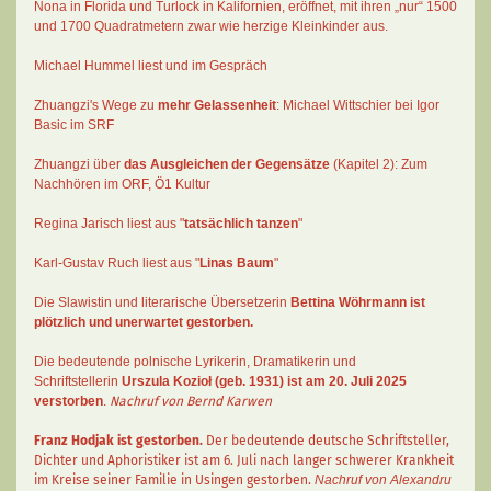
Nona in Florida und Turlock in Kalifornien, eröffnet, mit ihren „nur“ 1500
und 1700 Quadratmetern zwar wie herzige Kleinkinder aus.
Michael Hummel liest und im Gespräch
Zhuangzi's Wege zu
mehr Gelassenheit
:
Michael Wittschier bei Igor
Basic im SRF
Zhuangzi
über
das Ausgleichen der Gegensätze
(Kapitel 2):
Zum
Nachhören im ORF
, Ö1 Kultur
Regina Jarisch liest aus "
tatsächlich tanzen
"
Karl-Gustav Ruch
liest aus "
Linas Baum
"
Die Slawistin und literarische Übersetzerin
Bettina Wöhrmann
ist
plötzlich und unerwartet gestorben.
Die bedeutende polnische Lyrikerin, Dramatikerin und
Schriftstellerin
Urszula Kozioł
(geb. 1931) ist am 20. Juli 2025
verstorben
.
Nachruf von Bernd Karwen
Franz Hodjak
ist gestorben.
Der bedeutende deutsche Schriftsteller,
Dichter und Aphoristiker ist am 6. Juli nach langer schwerer Krankheit
im Kreise seiner Familie in Usingen gestorben.
Nachruf von Alexandru