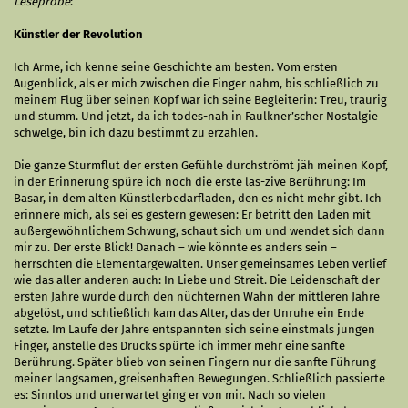
Leseprobe
:
Künstler der Revolution
Ich Arme, ich kenne seine Geschichte am besten. Vom ersten
Augenblick, als er mich zwischen die Finger nahm, bis schließlich zu
meinem Flug über seinen Kopf war ich seine Begleiterin: Treu, traurig
und stumm. Und jetzt, da ich todes-nah in Faulkner’scher Nostalgie
schwelge, bin ich dazu bestimmt zu erzählen.
Die ganze Sturmflut der ersten Gefühle durchströmt jäh meinen Kopf,
in der Erinnerung spüre ich noch die erste las-zive Berührung: Im
Basar, in dem alten Künstlerbedarfladen, den es nicht mehr gibt. Ich
erinnere mich, als sei es gestern gewesen: Er betritt den Laden mit
außergewöhnlichem Schwung, schaut sich um und wendet sich dann
mir zu. Der erste Blick! Danach – wie könnte es anders sein –
herrschten die Elementargewalten. Unser gemeinsames Leben verlief
wie das aller anderen auch: In Liebe und Streit. Die Leidenschaft der
ersten Jahre wurde durch den nüchternen Wahn der mittleren Jahre
abgelöst, und schließlich kam das Alter, das der Unruhe ein Ende
setzte. Im Laufe der Jahre entspannten sich seine einstmals jungen
Finger, anstelle des Drucks spürte ich immer mehr eine sanfte
Berührung. Später blieb von seinen Fingern nur die sanfte Führung
meiner langsamen, greisenhaften Bewegungen. Schließlich passierte
es: Sinnlos und unerwartet ging er von mir. Nach so vielen