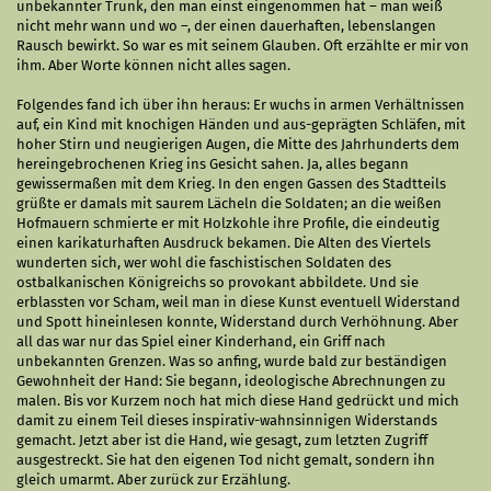
unbekannter Trunk, den man einst eingenommen hat – man weiß
nicht mehr wann und wo –, der einen dauerhaften, lebenslangen
Rausch bewirkt. So war es mit seinem Glauben. Oft erzählte er mir von
ihm. Aber Worte können nicht alles sagen.
Folgendes fand ich über ihn heraus: Er wuchs in armen Verhältnissen
auf, ein Kind mit knochigen Händen und aus-geprägten Schläfen, mit
hoher Stirn und neugierigen Augen, die Mitte des Jahrhunderts dem
hereingebrochenen Krieg ins Gesicht sahen. Ja, alles begann
gewissermaßen mit dem Krieg. In den engen Gassen des Stadtteils
grüßte er damals mit saurem Lächeln die Soldaten; an die weißen
Hofmauern schmierte er mit Holzkohle ihre Profile, die eindeutig
einen karikaturhaften Ausdruck bekamen. Die Alten des Viertels
wunderten sich, wer wohl die faschistischen Soldaten des
ostbalkanischen Königreichs so provokant abbildete. Und sie
erblassten vor Scham, weil man in diese Kunst eventuell Widerstand
und Spott hineinlesen konnte, Widerstand durch Verhöhnung. Aber
all das war nur das Spiel einer Kinderhand, ein Griff nach
unbekannten Grenzen. Was so anfing, wurde bald zur beständigen
Gewohnheit der Hand: Sie begann, ideologische Abrechnungen zu
malen. Bis vor Kurzem noch hat mich diese Hand gedrückt und mich
damit zu einem Teil dieses inspirativ-wahnsinnigen Widerstands
gemacht. Jetzt aber ist die Hand, wie gesagt, zum letzten Zugriff
ausgestreckt. Sie hat den eigenen Tod nicht gemalt, sondern ihn
gleich umarmt. Aber zurück zur Erzählung.