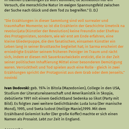
Versuch, die menschliche Natur im ewigen Spannungsfeld zwischen
der Suche nach Glück und dem Tod zu begreifen." (I. D.)
"Die Erzählungen in dieser Sammlung sind voll surrealer und
traumhafter Momente; so ist die Erzählerin der Geschichte Umetnik na
revolucijata (Künstler der Revolution) keine Freundin oder Ehefrau
des Protagonisten, sondern, wie wir erst am Ende erfahren, eine
kleine Gliederpuppe, die den fanatischen, einsamen Künstler ein
Leben lang in seiner Brusttasche begleitet hat; in Sarma erscheint der
erniedrigte Erzähler seinem früheren Peiniger im Traum und rächt
sich, indem er diesen mit Sauerkrautwickeln erstickt, die in der Zeit
seiner politischen Inhaftierung Mittel einer besonderen Demütigung
waren. Verrücktheit und Tod spielen auch eine Rolle - gleich in zwei
Erzählungen spricht der Protagonist aus dem Grab oder dem Jenseits."
novinki
Ivan Dodovski:
geb. 1974 in Bitola (Mazedonien), College in den USA,
Studium der Literaturwissenschaft und Amerikanistik in Skopje,
debütierte 1991 mit einem Gedichtband Sedenka so likot (Party mit
Bild). Es folgten zwei weitere Gedichtbände: Luda luna (Der manische
Mond), 1995, und Sveta ludost (Heilige Manie),1999. Mit dem
Erzählband Golemiot kufer (Der große Koffer) machte er sich einen
Namen als Prosaist. Lebt zur Zeit in England.