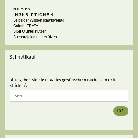
... krautbuch
... I N S K R I P T I O N E N
... Leipziger Wissenschaftsverlag
... Galerie ERATA
... SISIFO unterstützen
... Buchprojekte unterstützen
Schnellkauf
BITTE
Bitte geben Sie die ISBN des gewünschten Buches ein (mit
GEBEN
Strichen):
SIE
DIE
ISBN
DES
LOS!
GEWÜNSCHTEN
BUCHES
EIN
(MIT
STRICHEN):