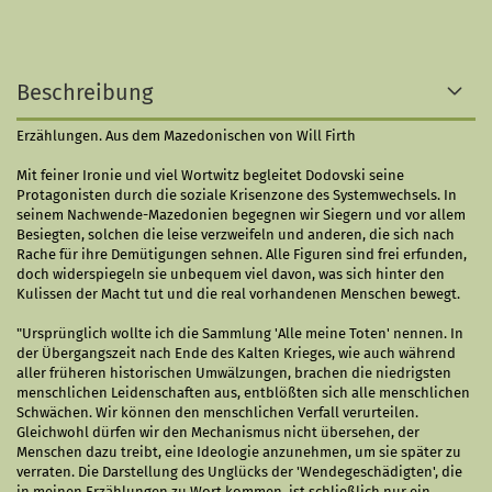
Beschreibung
Erzählungen. Aus dem Mazedonischen von Will Firth
Mit feiner Ironie und viel Wortwitz begleitet Dodovski seine
Protagonisten durch die soziale Krisenzone des Systemwechsels. In
seinem Nachwende-Mazedonien begegnen wir Siegern und vor allem
Besiegten, solchen die leise verzweifeln und anderen, die sich nach
Rache für ihre Demütigungen sehnen. Alle Figuren sind frei erfunden,
doch widerspiegeln sie unbequem viel davon, was sich hinter den
Kulissen der Macht tut und die real vorhandenen Menschen bewegt.
"Ursprünglich wollte ich die Sammlung 'Alle meine Toten' nennen. In
der Übergangszeit nach Ende des Kalten Krieges, wie auch während
aller früheren historischen Umwälzungen, brachen die niedrigsten
menschlichen Leidenschaften aus, entblößten sich alle menschlichen
Schwächen. Wir können den menschlichen Verfall verurteilen.
Gleichwohl dürfen wir den Mechanismus nicht übersehen, der
Menschen dazu treibt, eine Ideologie anzunehmen, um sie später zu
verraten. Die Darstellung des Unglücks der 'Wendegeschädigten', die
in meinen Erzählungen zu Wort kommen, ist schließlich nur ein