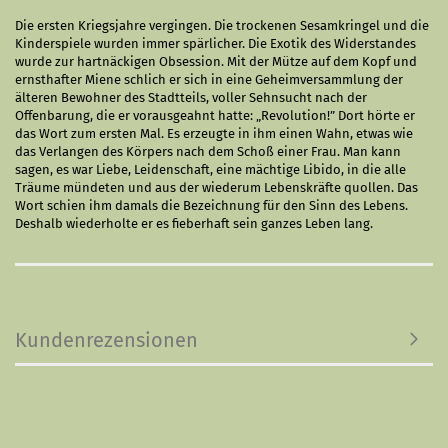
Die ersten Kriegsjahre vergingen. Die trockenen Sesamkringel und die
Kinderspiele wurden immer spärlicher. Die Exotik des Widerstandes
wurde zur hartnäckigen Obsession. Mit der Mütze auf dem Kopf und
ernsthafter Miene schlich er sich in eine Geheimversammlung der
älteren Bewohner des Stadtteils, voller Sehnsucht nach der
Offenbarung, die er vorausgeahnt hatte: „Revolution!” Dort hörte er
das Wort zum ersten Mal. Es erzeugte in ihm einen Wahn, etwas wie
das Verlangen des Körpers nach dem Schoß einer Frau. Man kann
sagen, es war Liebe, Leidenschaft, eine mächtige Libido, in die alle
Träume mündeten und aus der wiederum Lebenskräfte quollen. Das
Wort schien ihm damals die Bezeichnung für den Sinn des Lebens.
Deshalb wiederholte er es fieberhaft sein ganzes Leben lang.
Kundenrezensionen