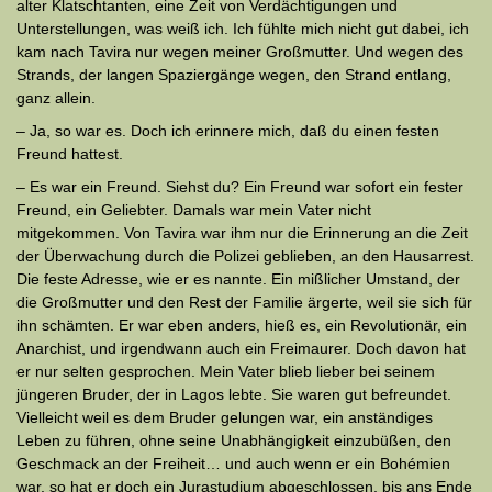
alter Klatschtanten, eine Zeit von Verdächtigungen und
Unterstellungen, was weiß ich. Ich fühlte mich nicht gut dabei, ich
kam nach Tavira nur wegen meiner Großmutter. Und wegen des
Strands, der langen Spazier­gänge wegen, den Strand entlang,
ganz allein.
– Ja, so war es. Doch ich erinnere mich, daß du einen festen
Freund hattest.
– Es war ein Freund. Siehst du? Ein Freund war sofort ein fester
Freund, ein Geliebter. Damals war mein Vater nicht
mitgekommen. Von Tavira war ihm nur die Erinnerung an die Zeit
der Überwachung durch die Polizei geblieben, an den Hausarrest.
Die feste Adresse, wie er es nannte. Ein mißlicher Umstand, der
die Großmutter und den Rest der Familie ärgerte, weil sie sich für
ihn schämten. Er war eben anders, hieß es, ein Revolutionär, ein
Anarchist, und irgendwann auch ein Frei­maurer. Doch davon hat
er nur selten gesprochen. Mein Vater blieb lieber bei seinem
jüngeren Bruder, der in Lagos lebte. Sie waren gut be­freun­det.
Vielleicht weil es dem Bruder gelungen war, ein an­stän­diges
Leben zu führen, ohne seine Unabhängigkeit einzubüßen, den
Ge­schmack an der Freiheit… und auch wenn er ein Bohémien
war, so hat er doch ein Jurastudium abgeschlossen, bis ans Ende