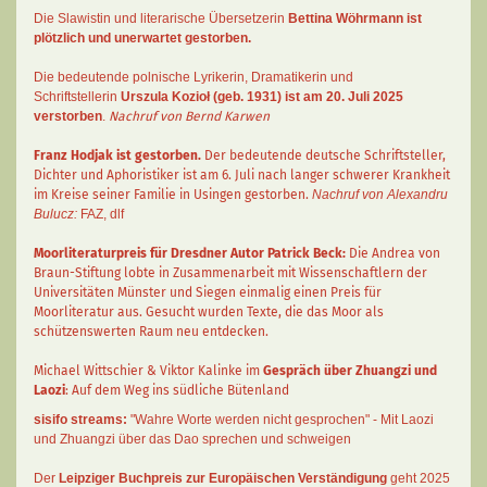
Die Slawistin und literarische Übersetzerin
Bettina Wöhrmann
ist
plötzlich und unerwartet gestorben.
Die bedeutende polnische Lyrikerin, Dramatikerin und
Schriftstellerin
Urszula Kozioł
(geb. 1931) ist am 20. Juli 2025
verstorben
.
Nachruf von Bernd Karwen
Franz Hodjak
ist gestorben.
Der bedeutende deutsche Schriftsteller,
Dichter und Aphoristiker ist am 6. Juli nach langer schwerer Krankheit
im Kreise seiner Familie in Usingen gestorben.
Nachruf von Alexandru
Bulucz:
FAZ
,
dlf
Moorliteraturpreis für Dresdner Autor
Patrick Beck
:
Die Andrea von
Braun-Stiftung lobte in Zusammenarbeit mit Wissenschaftlern der
Universitäten Münster und Siegen einmalig einen Preis für
Moorliteratur aus. Gesucht wurden Texte, die das Moor als
schützenswerten Raum neu entdecken.
Michael Wittschier & Viktor Kalinke im
Gespräch über Zhuangzi und
Laozi
: Auf dem Weg ins südliche Bütenland
sisifo streams:
"Wahre Worte werden nicht gesprochen" - Mit Laozi
und Zhuangzi über das Dao sprechen und schweigen
Der
Leipziger Buchpreis zur Europäischen Verständigung
geht 2025