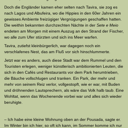
Doch die Engländer kamen eher selten nach Tavira, sie zog es
nach Lagos und Albufeira, wo die Hippies in den 60er Jahren ein
gewisses Am­biente freizügiger Vergnügungen geschaffen hatten.
Die weithin be­kannten durchzechten Nächte in der
Sete e Meio
endeten am Morgen mit einem Auszug an den Strand der Fischer,
wo alle zum Ufer stürzten und sich ins Meer warfen.
Tavira, zutiefst kleinbürgerlich, war dagegen noch ein
verschlafenes Nest, das am Fluß vor sich hinschlummerte.
Jetzt war es anders, auch diese Stadt war dem Rummel und den
Touristen erlegen, weniger künstlerisch ambitionierten Leuten, die
sich in den Cafés und Restaurants vor dem Park herumtrieben,
die Bäuche voll­schlugen und tranken. Ein Park, der mehr und
mehr von seinem Reiz verlor, vollgestopft, wie er war, mit Buden
und dröhnenden Laut­sprechern, als wäre das Volk halb taub. Eine
Wohltat, wenn das Wo­chen­ende vorbei war und alles sich wieder
beruhigte.
– Ich habe eine kleine Wohnung oben an der Pousada, sagte er.
Im Winter bin ich hier, so oft ich kann, im Sommer komme ich nur