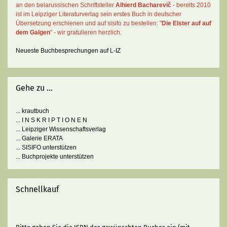
an den belarussischen Schriftsteller
Alhierd Bacharevič
- bereits 2010
ist im Leipziger Literaturverlag sein erstes Buch in deutscher
Übersetzung erschienen und auf sisifo zu bestellen: "
Die Elster auf auf
dem Galgen
" - wir gratulieren herzlich.
Neueste Buchbesprechungen auf L-IZ
Gehe zu ...
... krautbuch
... I N S K R I P T I O N E N
... Leipziger Wissenschaftsverlag
... Galerie ERATA
... SISIFO unterstützen
... Buchprojekte unterstützen
Schnellkauf
BITTE