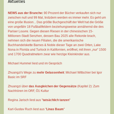
Aktuelles
NEWS aus der Branche:
90 Prozent der Bücher verkaufen sich nur
zwischen null und 99 Mal
, trotzdem werden es immer mehr. Es geht um
eine große Illusion... Das größte Buchgeschäft der Welt hat die Größe
von ungefähr 18 Fußballfeldern beziehungsweise annähernd die des
Pariser Louvre. Gegen diesen Riesen in der chinesischen 15-
Millionen-Stadt Senzhen, dessen Bau 2025 alle Rekorde brach,
nehmen sich die neuen Filialen, die die amerikanische
Buchhandelskette Barnes & Noble dieser Tage an zwei Orten, Lake
Nona in Florida und Turlock in Kalifornien, eröffnet, mit ihren „nur“ 1500
und 1700 Quadratmetern zwar wie herzige Kleinkinder aus.
Michael Hummel liest und im Gespräch
Zhuangzi's Wege zu
mehr Gelassenheit
:
Michael Wittschier bei Igor
Basic im SRF
Zhuangzi
über
das Ausgleichen der Gegensätze
(Kapitel 2):
Zum
Nachhören im ORF
, Ö1 Kultur
Regina Jarisch liest aus "
tatsächlich tanzen
"
Karl-Gustav Ruch
liest aus "
Linas Baum
"