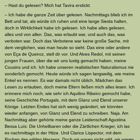
– Hast du gelesen? Mich hat Tavira erstickt.
– Ich habe die ganze Zeit über gelesen. Nachmittags blieb ich im
Bett und tat, als würde ich ruhen und eine lange Siesta halten,
doch in Wirklichkeit habe ich gelesen. Ich habe alles gelesen,
alles und von allen. Das, was erlaubt war, und auch das, was
verboten war. Doch das Verbotene war keine große Sache, mit
dem verglichen, was man heute so sieht. Das eine oder andere
von Eça de Queiroz, stell dir vor. Und Alves Redol, mit seinen
jungen Frauen, über die wir uns lustig gemacht haben, meine
Cousins und ich. Ich habe unseren realistischen Natura­lismus nie
sonderlich gemocht. Heute würde ich sagen lang­weilig, wie meine
Enkel es nennen. Es war damals nicht üblich, Mädchen das
Lesen zu erlauben, doch meine Eltern ließen mich alles lesen. Ich
erinnere mich noch, wie sehr ich Aquilino Ribeiro gemocht habe,
seine Geschichte Portugals, mit dem Glanz und Elend unserer
Könige. Letzten Endes hat sich wenig geändert, wir könnten
wieder anfangen, von Glanz und Elend zu schreiben. Naja. Am
Nachmittag aber gehörte meine ganze Leidenschaft Agustina
Bessa Luís: Die Unheilbaren oder die Zärtlichen Krieger, ich las
es nachmittags in der Hitze. Und Clarice Lispector, mit dem
Pochen des wilden Herzens. Doch wir waren nicht wild, wir waren