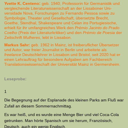
Yvette K. Centeno:
geb. 1940, Professorin für Germanistik und
vergleichende Lite­ra­turwissenschaft an der Lissaboner Uni­
versidade Nova, For­schun­gen zu Fernando Pessoa sowie zu
Symbologie, Theater und Gesellschaft, übersetzte Brecht,
Goethe, Stendhal, Shake­speare und Celan ins Portugie­sische,
erhielt für ihr um­fang­reiches Werk den
Prémio Jacinto do Prado
Coelho
(Preis der Literatur­kritiker) und den
Prémio de Poesia
der
Zeitschrift
Mulheres
, lebt in Lissabon.
Markus Sahr:
geb. 1962 in Mainz, ist freiberuflicher Übersetzer
und Autor, war freier Journalist in Berlin und arbeitete als
freelance
Deutschlehrer in Lissabon und Bristol,
seit 2020 hat er
einen Lehrauftrag für besondere Auf­gaben am Fachbereich
Translationswissenschaft der Universität Mainz in Germersheim.
Leseprobe:
1
Die Begegnung auf der Esplanade des kleinen Parks am Fluß war
Zufall an diesem Sommernachmittag.
Es war heiß, und es wurde eine Menge Bier und viel Coca-Cola
ge­trun­ken. Man hörte Spanisch um sie herum, Französisch,
Deutsch, auch ein wenig Englisch.