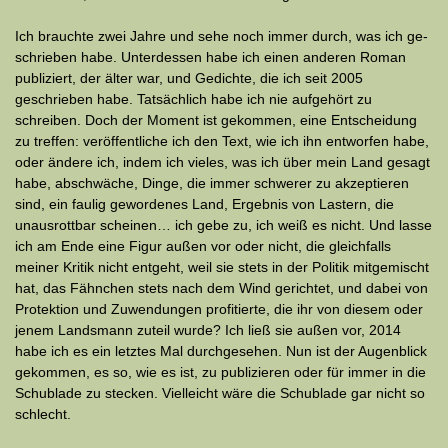
Ich brauchte zwei Jahre und sehe noch immer durch, was ich ge­
schrieben habe. Unterdessen habe ich einen anderen Roman
pub­liziert, der älter war, und Gedichte, die ich seit 2005
geschrieben habe. Tatsächlich habe ich nie aufgehört zu
schreiben. Doch der Moment ist gekommen, eine Entscheidung
zu treffen: veröffentliche ich den Text, wie ich ihn entworfen habe,
oder ändere ich, indem ich vieles, was ich über mein Land gesagt
habe, abschwäche, Dinge, die immer schwerer zu akzeptieren
sind, ein faulig gewordenes Land, Ergebnis von Lastern, die
unausrottbar scheinen… ich gebe zu, ich weiß es nicht. Und lasse
ich am Ende eine Figur außen vor oder nicht, die gleichfalls
meiner Kritik nicht entgeht, weil sie stets in der Politik mitgemischt
hat, das Fähnchen stets nach dem Wind gerichtet, und dabei von
Protektion und Zuwendungen profitierte, die ihr von diesem oder
jenem Landsmann zuteil wurde? Ich ließ sie außen vor, 2014
habe ich es ein letztes Mal durchgesehen. Nun ist der Augenblick
gekommen, es so, wie es ist, zu publizieren oder für immer in die
Schublade zu stecken. Vielleicht wäre die Schublade gar nicht so
schlecht.