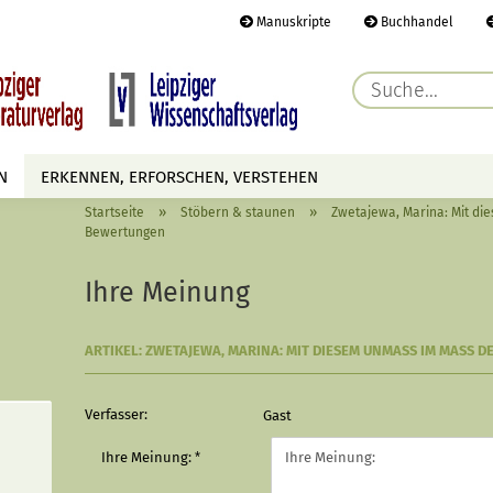
Manuskripte
Buchhandel
E-Ma
N
ERKENNEN, ERFORSCHEN, VERSTEHEN
Pass
»
»
Startseite
Stöbern & staunen
Zwetajewa, Marina: Mit d
AUTOREN
TERMINE
HÖREN & SEHEN
Bewertungen
Ihre Meinung
Konto 
ARTIKEL: ZWETAJEWA, MARINA: MIT DIESEM UNMASS IM MASS D
Passwo
Verfasser:
Gast
Ihre Meinung: