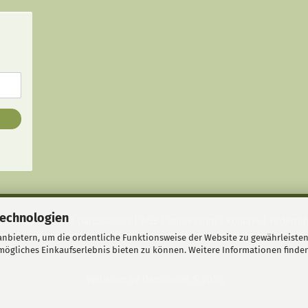
Technologien
Privatsphäre und Datenschutz
|
AGB
|
Impressum
|
Kontakt
|
Widerruf
nbietern, um die ordentliche Funktionsweise der Website zu gewährleisten
ögliches Einkaufserlebnis bieten zu können. Weitere Informationen finden
Webshop
by Gambio.de © 2026