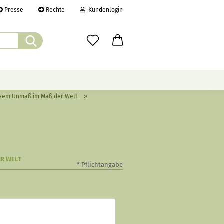
Presse
Rechte
Kundenlogin
Suche...
il
wort
»
iesem Unmaß im Maß der Welt
ÜBER UNS
CHRONIK
LINKS
erstellen
ER WELT
rt vergessen?
* Pflichtangabe