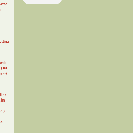
ätze
r
ettina
kerin
) ist
ernd
e
iker
t im
AZ
,
dlf
ck