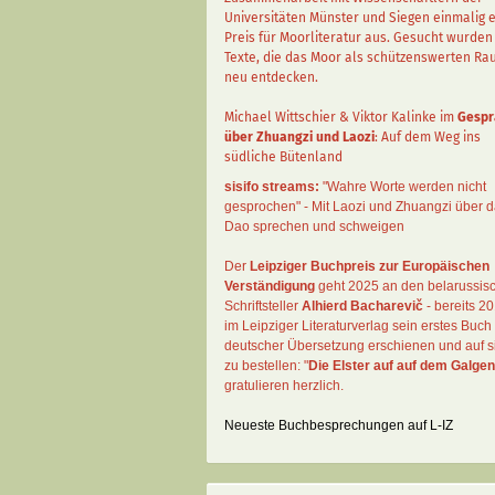
Universitäten Münster und Siegen einmalig 
Preis für Moorliteratur aus. Gesucht wurden
Texte, die das Moor als schützenswerten R
neu entdecken.
Michael Wittschier & Viktor Kalinke im
Gespr
über Zhuangzi und Laozi
: Auf dem Weg ins
südliche Bütenland
sisifo streams:
"Wahre Worte werden nicht
gesprochen" - Mit Laozi und Zhuangzi über 
Dao sprechen und schweigen
Der
Leipziger Buchpreis zur Europäischen
Verständigung
geht 2025 an den belarussis
Schriftsteller
Alhierd Bacharevič
- bereits 20
im Leipziger Literaturverlag sein erstes Buch 
deutscher Übersetzung erschienen und auf si
zu bestellen: "
Die Elster auf auf dem Galgen
gratulieren herzlich.
Neueste Buchbesprechungen auf L-IZ