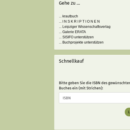
Gehe zu ...
... krautbuch
... I N S K R I P T I O N E N
... Leipziger Wissenschaftsverlag
... Galerie ERATA
... SISIFO unterstützen
... Buchprojekte unterstützen
Schnellkauf
BITTE
Bitte geben Sie die ISBN des gewünschte
GEBEN
Buches ein (mit Strichen):
SIE
DIE
ISBN
DES
GEWÜNSCHTEN
BUCHES
EIN
(MIT