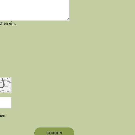
chen ein.
men.
SENDEN