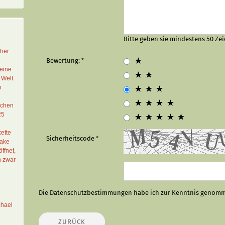
Bitte geben sie mindestens 50 Zei
cher
Bewertung:
eine
 Welt
n
schen
25
ette
Sicherheitscode
Lake
ffnet,
n zwar
Die
Datenschutzbestimmungen
habe ich zur Kenntnis genom
chael
ZURÜCK