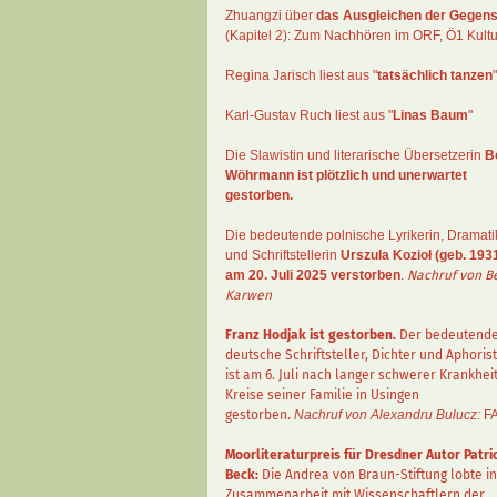
Zhuangzi
über
das Ausgleichen der Gegens
(Kapitel 2):
Zum Nachhören im ORF
, Ö1 Kultu
Regina Jarisch liest aus "
tatsächlich tanzen
"
Karl-Gustav Ruch
liest aus "
Linas Baum
"
Die Slawistin und literarische Übersetzerin
B
Wöhrmann
ist plötzlich und unerwartet
gestorben.
Die bedeutende polnische Lyrikerin, Dramati
und Schriftstellerin
Urszula Kozioł
(geb. 1931
am 20. Juli 2025 verstorben
.
Nachruf von B
Karwen
Franz Hodjak
ist gestorben.
Der bedeutend
deutsche Schriftsteller, Dichter und Aphorist
ist am 6. Juli nach langer schwerer Krankhei
Kreise seiner Familie in Usingen
gestorben.
Nachruf von Alexandru Bulucz:
F
Moorliteraturpreis für Dresdner Autor
Patri
Beck
:
Die Andrea von Braun-Stiftung lobte in
Zusammenarbeit mit Wissenschaftlern der