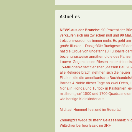
Aktuelles
NEWS aus der Branche:
90 Prozent der Bü
verkaufen sich nur zwischen null und 99 Mal
,
trotzdem werden es immer mehr. Es geht um 
große Illusion... Das größte Buchgeschäft der
hat die Größe von ungefähr 18 Fußballfelder
beziehungsweise annähernd die des Pariser
Louvre. Gegen diesen Riesen in der chinesi
15-Millionen-Stadt Senzhen, dessen Bau 20
alle Rekorde brach, nehmen sich die neuen
Filialen, die die amerikanische Buchhandelsk
Barnes & Noble dieser Tage an zwei Orten, 
Nona in Florida und Turlock in Kalifornien, erö
mit ihren „nur“ 1500 und 1700 Quadratmeter
wie herzige Kleinkinder aus.
Michael Hummel liest und im Gespräch
Zhuangzi's Wege zu
mehr Gelassenheit
:
Mi
Wittschier bei Igor Basic im SRF