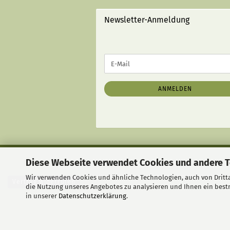
STRICHEN):
Newsletter-Anmeldung
WEITER
E-
ZUR
Mail
NEWSLETTER-
ANMELDUNG
ANMELDEN
Diese Webseite verwendet Cookies und andere 
Liefer- und Versandkosten
|
Wir verwenden Cookies und ähnliche Technologien, auch von Dritta
Vertrag widerrufen
die Nutzung unseres Angebotes zu analysieren und Ihnen ein bestm
in unserer
Datenschutzerklärung
.