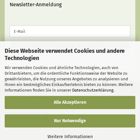
Newsletter-Anmeldung
WEITER
E-
ZUR
Mail
NEWSLETTER-
ANMELDUNG
ANMELDEN
Diese Webseite verwendet Cookies und andere
Technologien
Wir verwenden Cookies und ähnliche Technologien, auch von
Drittanbietern, um die ordentliche Funktionsweise der Website zu
gewährleisten, die Nutzung unseres Angebotes zu analysieren und
Ihnen ein bestmögliches Einkaufserlebnis bieten zu können. Weitere
Informationen finden Sie in unserer
Datenschutzerklärung
.
Liefer- und Versandkosten
|
Privatsphäre und Datenschutz
|
AGB
|
Impressum
|
Kontakt
|
Widerrufsrecht
|
Cookie
Alle Akzeptieren
Einstellungen
Vertrag widerrufen
Nur Notwendige
Webshop
by Gambio.de © 2026
Weitere Informationen