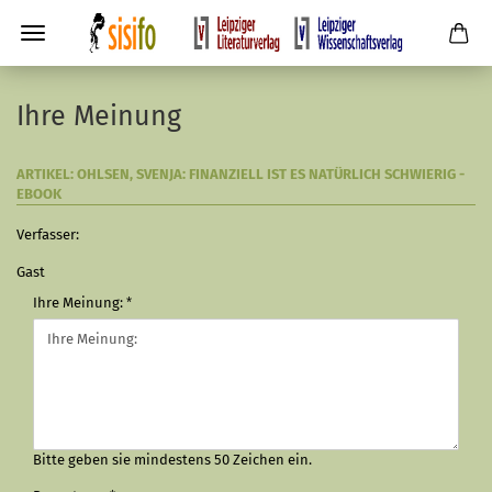
Ihre Meinung
ARTIKEL: OHLSEN, SVENJA: FINANZIELL IST ES NATÜRLICH SCHWIERIG -
EBOOK
Verfasser:
Gast
Ihre Meinung:
Bitte geben sie mindestens 50 Zeichen ein.