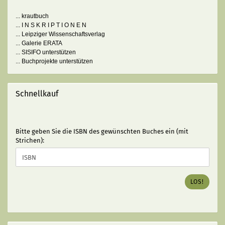
... krautbuch
... I N S K R I P T I O N E N
... Leipziger Wissenschaftsverlag
... Galerie ERATA
... SISIFO unterstützen
... Buchprojekte unterstützen
Schnellkauf
BITTE
Bitte geben Sie die ISBN des gewünschten Buches ein (mit
GEBEN
Strichen):
SIE
DIE
ISBN
DES
LOS!
GEWÜNSCHTEN
BUCHES
EIN
(MIT
STRICHEN):