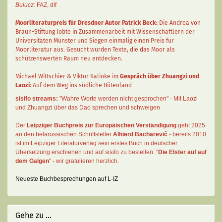
Bulucz:
FAZ
,
dlf
Moorliteraturpreis für Dresdner Autor
Patrick Beck
:
Die Andrea von
Braun-Stiftung lobte in Zusammenarbeit mit Wissenschaftlern der
Universitäten Münster und Siegen einmalig einen Preis für
Moorliteratur aus. Gesucht wurden Texte, die das Moor als
schützenswerten Raum neu entdecken.
Michael Wittschier & Viktor Kalinke im
Gespräch über Zhuangzi und
Laozi
: Auf dem Weg ins südliche Bütenland
sisifo streams:
"Wahre Worte werden nicht gesprochen" - Mit Laozi
und Zhuangzi über das Dao sprechen und schweigen
Der
Leipziger Buchpreis zur Europäischen Verständigung
geht 2025
an den belarussischen Schriftsteller
Alhierd Bacharevič
- bereits 2010
ist im Leipziger Literaturverlag sein erstes Buch in deutscher
Übersetzung erschienen und auf sisifo zu bestellen: "
Die Elster auf auf
dem Galgen
" - wir gratulieren herzlich.
Neueste Buchbesprechungen auf L-IZ
Gehe zu ...