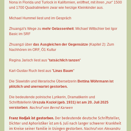
Nona in Florida und Turlock in Kalifornien, eröffnet, mit ihren „nur“ 1500
und 1700 Quadratmetern zwar wie herzige Kleinkinder aus.
Michael Hummel liest und im Gespräch
Zhuangzi's Wege zu
mehr Gelassenheit
:
Michael Wittschier bei Igor
Basic im SRF
Zhuangzi
über
das Ausgleichen der Gegensätze
(Kapitel 2):
Zum
Nachhören im ORF
, Ö1 Kultur
Regina Jarisch liest aus "
tatsächlich tanzen
"
Karl-Gustav Ruch
liest aus "
Linas Baum
"
Die Slawistin und literarische Übersetzerin
Bettina Wöhrmann
ist
plötzlich und unerwartet gestorben.
Die bedeutende polnische Lyrikerin, Dramatikerin und
Schriftstellerin
Urszula Kozioł
(geb. 1931) ist am 20. Juli 2025
verstorben
.
Nachruf von Bernd Karwen
Franz Hodjak
ist gestorben.
Der bedeutende deutsche Schriftsteller,
Dichter und Aphoristiker ist am 6. Juli nach langer schwerer Krankheit
im Kreise seiner Familie in Usingen gestorben.
Nachruf von Alexandru