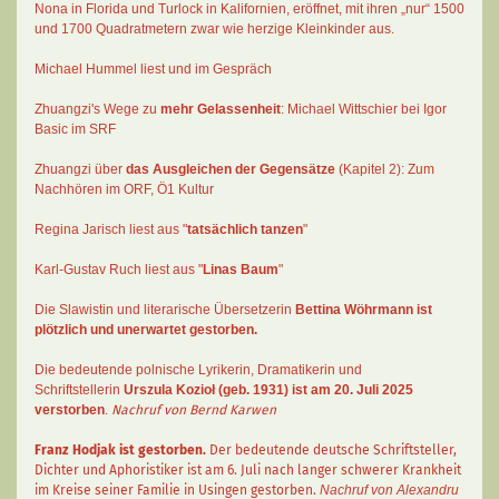
Nona in Florida und Turlock in Kalifornien, eröffnet, mit ihren „nur“ 1500
und 1700 Quadratmetern zwar wie herzige Kleinkinder aus.
Michael Hummel liest und im Gespräch
Zhuangzi's Wege zu
mehr Gelassenheit
:
Michael Wittschier bei Igor
Basic im SRF
Zhuangzi
über
das Ausgleichen der Gegensätze
(Kapitel 2):
Zum
Nachhören im ORF
, Ö1 Kultur
Regina Jarisch liest aus "
tatsächlich tanzen
"
Karl-Gustav Ruch
liest aus "
Linas Baum
"
Die Slawistin und literarische Übersetzerin
Bettina Wöhrmann
ist
plötzlich und unerwartet gestorben.
Die bedeutende polnische Lyrikerin, Dramatikerin und
Schriftstellerin
Urszula Kozioł
(geb. 1931) ist am 20. Juli 2025
verstorben
.
Nachruf von Bernd Karwen
Franz Hodjak
ist gestorben.
Der bedeutende deutsche Schriftsteller,
Dichter und Aphoristiker ist am 6. Juli nach langer schwerer Krankheit
im Kreise seiner Familie in Usingen gestorben.
Nachruf von Alexandru