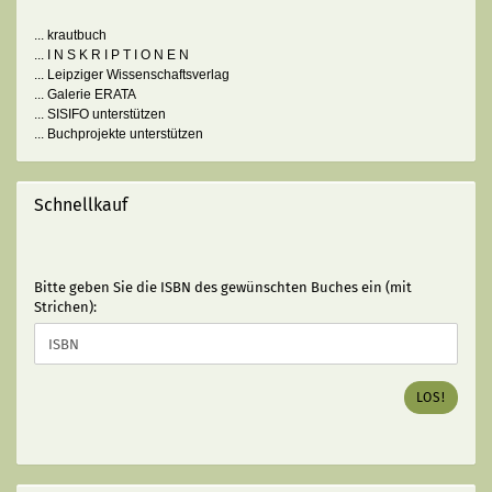
... krautbuch
... I N S K R I P T I O N E N
... Leipziger Wissenschaftsverlag
... Galerie ERATA
... SISIFO unterstützen
... Buchprojekte unterstützen
Schnellkauf
BITTE
Bitte geben Sie die ISBN des gewünschten Buches ein (mit
GEBEN
Strichen):
SIE
DIE
ISBN
DES
LOS!
GEWÜNSCHTEN
BUCHES
EIN
(MIT
STRICHEN):