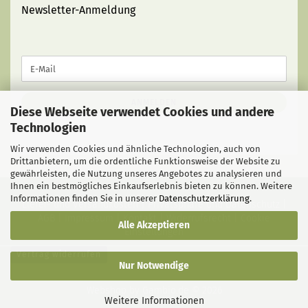
Newsletter-Anmeldung
WEITER
E-
ZUR
Mail
NEWSLETTER-
ANMELDUNG
ANMELDEN
Diese Webseite verwendet Cookies und andere
Technologien
Wir verwenden Cookies und ähnliche Technologien, auch von
Drittanbietern, um die ordentliche Funktionsweise der Website zu
gewährleisten, die Nutzung unseres Angebotes zu analysieren und
Ihnen ein bestmögliches Einkaufserlebnis bieten zu können. Weitere
Informationen finden Sie in unserer
Datenschutzerklärung
.
Liefer- und Versandkosten
|
Privatsphäre und Datenschutz
|
AGB
|
Impressum
|
Kontakt
|
Widerrufsrecht
|
Cookie
Alle Akzeptieren
Einstellungen
Vertrag widerrufen
Nur Notwendige
Webshop
by Gambio.de © 2026
Weitere Informationen