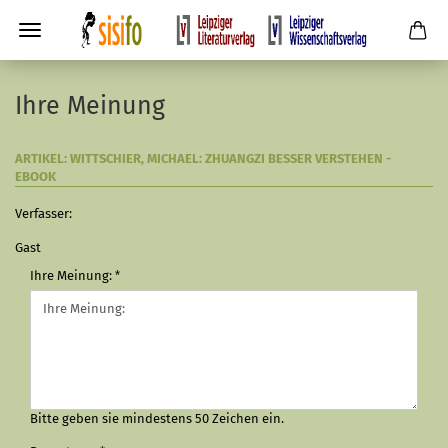
Ihre Meinung
ARTIKEL: WITTSCHIER, MICHAEL: ZHUANGZI BESSER VERSTEHEN -
EBOOK
Verfasser:
Gast
Ihre Meinung:
Bitte geben sie mindestens 50 Zeichen ein.