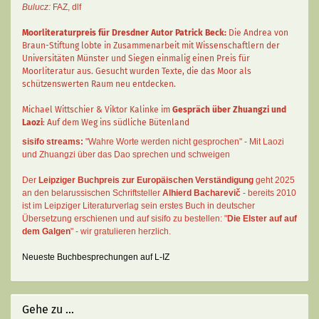
Bulucz:
FAZ
,
dlf
Moorliteraturpreis für Dresdner Autor
Patrick Beck
:
Die Andrea von
Braun-Stiftung lobte in Zusammenarbeit mit Wissenschaftlern der
Universitäten Münster und Siegen einmalig einen Preis für
Moorliteratur aus. Gesucht wurden Texte, die das Moor als
schützenswerten Raum neu entdecken.
Michael Wittschier & Viktor Kalinke im
Gespräch über Zhuangzi und
Laozi
: Auf dem Weg ins südliche Bütenland
sisifo streams:
"Wahre Worte werden nicht gesprochen" - Mit Laozi
und Zhuangzi über das Dao sprechen und schweigen
Der
Leipziger Buchpreis zur Europäischen Verständigung
geht 2025
an den belarussischen Schriftsteller
Alhierd Bacharevič
- bereits 2010
ist im Leipziger Literaturverlag sein erstes Buch in deutscher
Übersetzung erschienen und auf sisifo zu bestellen: "
Die Elster auf auf
dem Galgen
" - wir gratulieren herzlich.
Neueste Buchbesprechungen auf L-IZ
Gehe zu ...