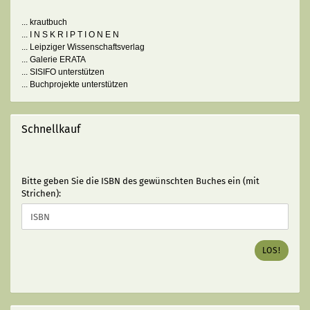
... krautbuch
... I N S K R I P T I O N E N
... Leipziger Wissenschaftsverlag
... Galerie ERATA
... SISIFO unterstützen
... Buchprojekte unterstützen
Schnellkauf
BITTE
Bitte geben Sie die ISBN des gewünschten Buches ein (mit
GEBEN
Strichen):
SIE
DIE
ISBN
DES
LOS!
GEWÜNSCHTEN
BUCHES
EIN
(MIT
STRICHEN):