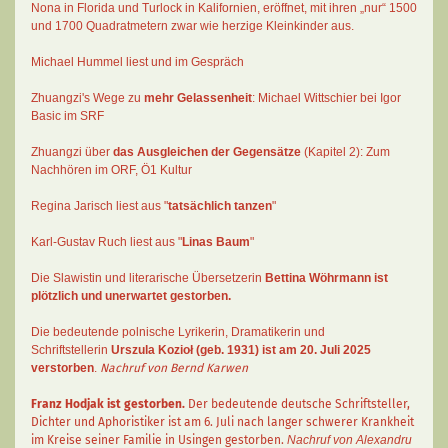
Nona in Florida und Turlock in Kalifornien, eröffnet, mit ihren „nur“ 1500
und 1700 Quadratmetern zwar wie herzige Kleinkinder aus.
Michael Hummel liest und im Gespräch
Zhuangzi's Wege zu
mehr Gelassenheit
:
Michael Wittschier bei Igor
Basic im SRF
Zhuangzi
über
das Ausgleichen der Gegensätze
(Kapitel 2):
Zum
Nachhören im ORF
, Ö1 Kultur
Regina Jarisch liest aus "
tatsächlich tanzen
"
Karl-Gustav Ruch
liest aus "
Linas Baum
"
Die Slawistin und literarische Übersetzerin
Bettina Wöhrmann
ist
plötzlich und unerwartet gestorben.
Die bedeutende polnische Lyrikerin, Dramatikerin und
Schriftstellerin
Urszula Kozioł
(geb. 1931) ist am 20. Juli 2025
verstorben
.
Nachruf von Bernd Karwen
Franz Hodjak
ist gestorben.
Der bedeutende deutsche Schriftsteller,
Dichter und Aphoristiker ist am 6. Juli nach langer schwerer Krankheit
im Kreise seiner Familie in Usingen gestorben.
Nachruf von Alexandru