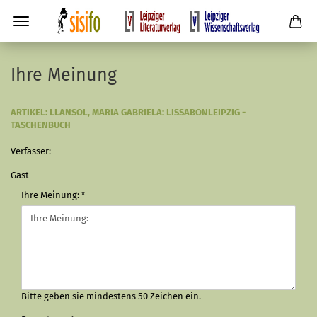
Ihre Meinung
ARTIKEL: LLANSOL, MARIA GABRIELA: LISSABONLEIPZIG -
TASCHENBUCH
Verfasser:
Gast
Ihre Meinung:
Bitte geben sie mindestens 50 Zeichen ein.