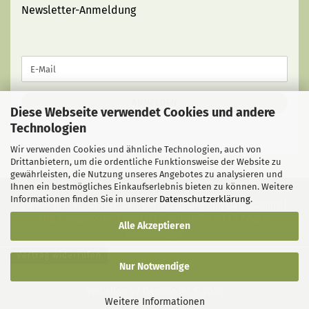
Newsletter-Anmeldung
WEITER
E-
ZUR
Mail
NEWSLETTER-
ANMELDUNG
ANMELDEN
Diese Webseite verwendet Cookies und andere
Technologien
Wir verwenden Cookies und ähnliche Technologien, auch von
Drittanbietern, um die ordentliche Funktionsweise der Website zu
gewährleisten, die Nutzung unseres Angebotes zu analysieren und
Ihnen ein bestmögliches Einkaufserlebnis bieten zu können. Weitere
Informationen finden Sie in unserer
Datenschutzerklärung
.
Liefer- und Versandkosten
|
Privatsphäre und Datenschutz
|
AGB
|
Impressum
|
Kontakt
|
Widerrufsrecht
|
Cookie
Alle Akzeptieren
Einstellungen
Vertrag widerrufen
Nur Notwendige
Webshop
by Gambio.de © 2026
Weitere Informationen