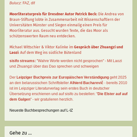
Bulucz:
FAZ
,
dlf
Moorliteraturpreis für Dresdner Autor
Patrick Beck
:
Die Andrea von
Braun-Stiftung lobte in Zusammenarbeit mit Wissenschaftlern der
Universitäten Münster und Siegen einmalig einen Preis für
Moorliteratur aus. Gesucht wurden Texte, die das Moor als
schützenswerten Raum neu entdecken.
Michael Wittschier & Viktor Kalinke im
Gespräch über Zhuangzi und
Laozi
: Auf dem Weg ins südliche Bütenland
sisifo streams:
"Wahre Worte werden nicht gesprochen" - Mit Laozi
und Zhuangzi über das Dao sprechen und schweigen
Der
Leipziger Buchpreis zur Europäischen Verständigung
geht 2025
an den belarussischen Schriftsteller
Alhierd Bacharevič
- bereits 2010
ist im Leipziger Literaturverlag sein erstes Buch in deutscher
Übersetzung erschienen und auf sisifo zu bestellen: "
Die Elster auf auf
dem Galgen
" - wir gratulieren herzlich.
Neueste Buchbesprechungen auf L-IZ
Gehe zu ...