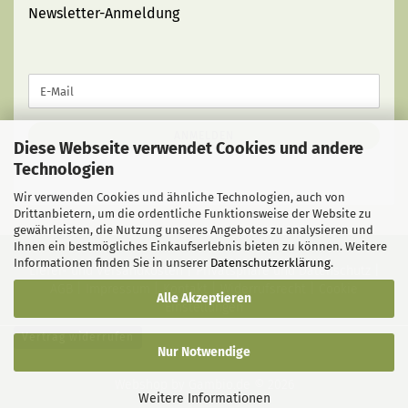
Newsletter-Anmeldung
WEITER
E-
ZUR
Mail
NEWSLETTER-
ANMELDUNG
ANMELDEN
Diese Webseite verwendet Cookies und andere
Technologien
Wir verwenden Cookies und ähnliche Technologien, auch von
Drittanbietern, um die ordentliche Funktionsweise der Website zu
gewährleisten, die Nutzung unseres Angebotes zu analysieren und
Ihnen ein bestmögliches Einkaufserlebnis bieten zu können. Weitere
Informationen finden Sie in unserer
Datenschutzerklärung
.
Liefer- und Versandkosten
|
Privatsphäre und Datenschutz
|
AGB
|
Impressum
|
Kontakt
|
Widerrufsrecht
|
Cookie
Alle Akzeptieren
Einstellungen
Vertrag widerrufen
Nur Notwendige
Webshop
by Gambio.de © 2026
Weitere Informationen