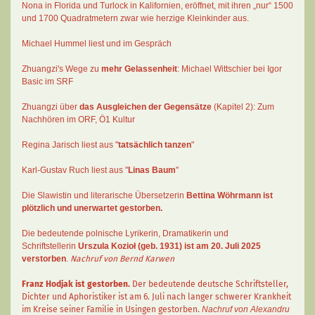
Nona in Florida und Turlock in Kalifornien, eröffnet, mit ihren „nur“ 1500
und 1700 Quadratmetern zwar wie herzige Kleinkinder aus.
Michael Hummel liest und im Gespräch
Zhuangzi's Wege zu
mehr Gelassenheit
:
Michael Wittschier bei Igor
Basic im SRF
Zhuangzi
über
das Ausgleichen der Gegensätze
(Kapitel 2):
Zum
Nachhören im ORF
, Ö1 Kultur
Regina Jarisch liest aus "
tatsächlich tanzen
"
Karl-Gustav Ruch
liest aus "
Linas Baum
"
Die Slawistin und literarische Übersetzerin
Bettina Wöhrmann
ist
plötzlich und unerwartet gestorben.
Die bedeutende polnische Lyrikerin, Dramatikerin und
Schriftstellerin
Urszula Kozioł
(geb. 1931) ist am 20. Juli 2025
verstorben
.
Nachruf von Bernd Karwen
Franz Hodjak
ist gestorben.
Der bedeutende deutsche Schriftsteller,
Dichter und Aphoristiker ist am 6. Juli nach langer schwerer Krankheit
im Kreise seiner Familie in Usingen gestorben.
Nachruf von Alexandru