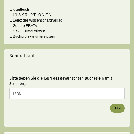
... krautbuch
... I N S K R I P T I O N E N
... Leipziger Wissenschaftsverlag
... Galerie ERATA
... SISIFO unterstützen
... Buchprojekte unterstützen
Schnellkauf
BITTE
Bitte geben Sie die ISBN des gewünschten Buches ein (mit
GEBEN
Strichen):
SIE
DIE
ISBN
DES
LOS!
GEWÜNSCHTEN
BUCHES
EIN
(MIT
STRICHEN):