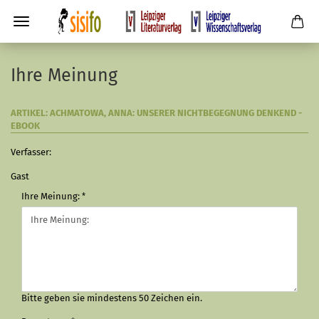
Ihre Meinung
ARTIKEL: ACHMATOWA, ANNA: UNSERER NICHTBEGEGNUNG DENKEND -
EBOOK
Verfasser:
Gast
Ihre Meinung:
Bitte geben sie mindestens 50 Zeichen ein.