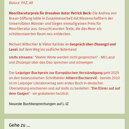
Bulucz:
FAZ
,
dlf
Moorliteraturpreis für Dresdner Autor
Patrick Beck
:
Die Andrea von
Braun-Stiftung lobte in Zusammenarbeit mit Wissenschaftlern der
Universitäten Münster und Siegen einmalig einen Preis für
Moorliteratur aus. Gesucht wurden Texte, die das Moor als
schützenswerten Raum neu entdecken.
Michael Wittschier & Viktor Kalinke im
Gespräch über Zhuangzi und
Laozi
: Auf dem Weg ins südliche Bütenland
sisifo streams:
"Wahre Worte werden nicht gesprochen" - Mit Laozi
und Zhuangzi über das Dao sprechen und schweigen
Der
Leipziger Buchpreis zur Europäischen Verständigung
geht 2025
an den belarussischen Schriftsteller
Alhierd Bacharevič
- bereits 2010
ist im Leipziger Literaturverlag sein erstes Buch in deutscher
Übersetzung erschienen und auf sisifo zu bestellen: "
Die Elster auf auf
dem Galgen
" - wir gratulieren herzlich.
Neueste Buchbesprechungen auf L-IZ
Gehe zu ...