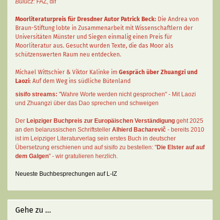
Bulucz:
FAZ
,
dlf
Moorliteraturpreis für Dresdner Autor
Patrick Beck
:
Die Andrea von
Braun-Stiftung lobte in Zusammenarbeit mit Wissenschaftlern der
Universitäten Münster und Siegen einmalig einen Preis für
Moorliteratur aus. Gesucht wurden Texte, die das Moor als
schützenswerten Raum neu entdecken.
Michael Wittschier & Viktor Kalinke im
Gespräch über Zhuangzi und
Laozi
: Auf dem Weg ins südliche Bütenland
sisifo streams:
"Wahre Worte werden nicht gesprochen" - Mit Laozi
und Zhuangzi über das Dao sprechen und schweigen
Der
Leipziger Buchpreis zur Europäischen Verständigung
geht 2025
an den belarussischen Schriftsteller
Alhierd Bacharevič
- bereits 2010
ist im Leipziger Literaturverlag sein erstes Buch in deutscher
Übersetzung erschienen und auf sisifo zu bestellen: "
Die Elster auf auf
dem Galgen
" - wir gratulieren herzlich.
Neueste Buchbesprechungen auf L-IZ
Gehe zu ...