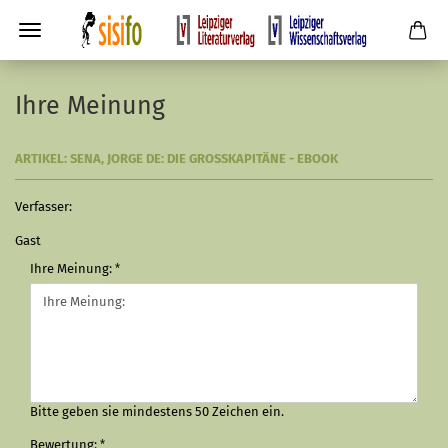
Ihre Meinung
ARTIKEL: SENA, JORGE DE: DIE GROSSKAPITÄNE - EBOOK
Verfasser:
Gast
Ihre Meinung:
Bitte geben sie mindestens 50 Zeichen ein.
Bewertung: