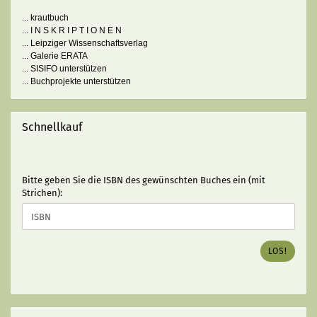
... krautbuch
... I N S K R I P T I O N E N
... Leipziger Wissenschaftsverlag
... Galerie ERATA
... SISIFO unterstützen
... Buchprojekte unterstützen
Schnellkauf
BITTE
Bitte geben Sie die ISBN des gewünschten Buches ein (mit
GEBEN
Strichen):
SIE
DIE
ISBN
DES
LOS!
GEWÜNSCHTEN
BUCHES
EIN
(MIT
STRICHEN):