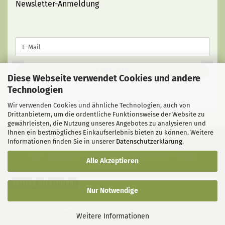
Newsletter-Anmeldung
WEITER
E-
ZUR
Mail
NEWSLETTER-
ANMELDUNG
ANMELDEN
Diese Webseite verwendet Cookies und andere
Technologien
Wir verwenden Cookies und ähnliche Technologien, auch von
Drittanbietern, um die ordentliche Funktionsweise der Website zu
gewährleisten, die Nutzung unseres Angebotes zu analysieren und
Ihnen ein bestmögliches Einkaufserlebnis bieten zu können. Weitere
Informationen finden Sie in unserer
Datenschutzerklärung
.
Liefer- und Versandkosten
|
Privatsphäre und Datenschutz
|
AGB
|
Impressum
|
Kontakt
|
Widerrufsrecht
|
Cookie
Alle Akzeptieren
Einstellungen
Vertrag widerrufen
Nur Notwendige
Webshop
by Gambio.de © 2026
Weitere Informationen