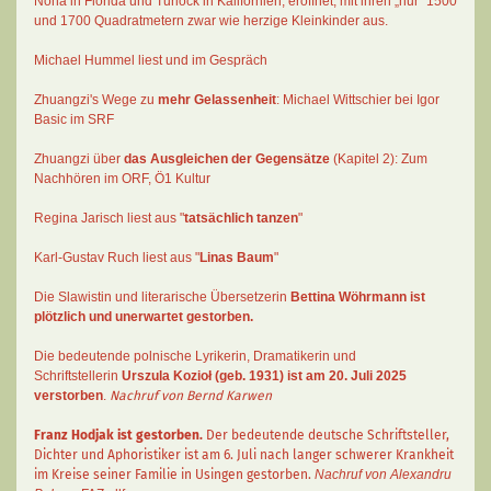
Nona in Florida und Turlock in Kalifornien, eröffnet, mit ihren „nur“ 1500
und 1700 Quadratmetern zwar wie herzige Kleinkinder aus.
Michael Hummel liest und im Gespräch
Zhuangzi's Wege zu
mehr Gelassenheit
:
Michael Wittschier bei Igor
Basic im SRF
Zhuangzi
über
das Ausgleichen der Gegensätze
(Kapitel 2):
Zum
Nachhören im ORF
, Ö1 Kultur
Regina Jarisch liest aus "
tatsächlich tanzen
"
Karl-Gustav Ruch
liest aus "
Linas Baum
"
Die Slawistin und literarische Übersetzerin
Bettina Wöhrmann
ist
plötzlich und unerwartet gestorben.
Die bedeutende polnische Lyrikerin, Dramatikerin und
Schriftstellerin
Urszula Kozioł
(geb. 1931) ist am 20. Juli 2025
verstorben
.
Nachruf von Bernd Karwen
Franz Hodjak
ist gestorben.
Der bedeutende deutsche Schriftsteller,
Dichter und Aphoristiker ist am 6. Juli nach langer schwerer Krankheit
im Kreise seiner Familie in Usingen gestorben.
Nachruf von Alexandru