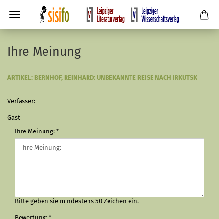
Ihre Meinung
ARTIKEL: BERNHOF, REINHARD: UNBEKANNTE REISE NACH IRKUTSK
Verfasser:
Gast
Ihre Meinung:
Bitte geben sie mindestens 50 Zeichen ein.
Bewertung: