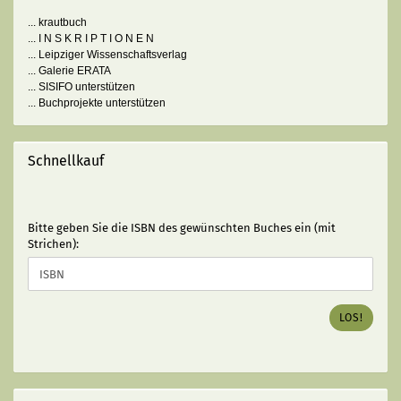
... krautbuch
... I N S K R I P T I O N E N
... Leipziger Wissenschaftsverlag
... Galerie ERATA
... SISIFO unterstützen
... Buchprojekte unterstützen
Schnellkauf
BITTE
Bitte geben Sie die ISBN des gewünschten Buches ein (mit
GEBEN
Strichen):
SIE
DIE
ISBN
DES
LOS!
GEWÜNSCHTEN
BUCHES
EIN
(MIT
STRICHEN):