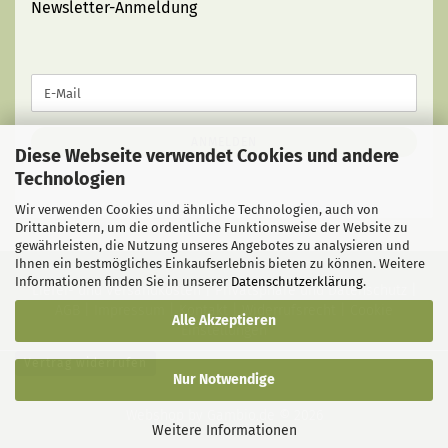
Newsletter-Anmeldung
WEITER
E-
ZUR
Mail
NEWSLETTER-
ANMELDUNG
ANMELDEN
Diese Webseite verwendet Cookies und andere
Technologien
Wir verwenden Cookies und ähnliche Technologien, auch von
Drittanbietern, um die ordentliche Funktionsweise der Website zu
gewährleisten, die Nutzung unseres Angebotes zu analysieren und
Ihnen ein bestmögliches Einkaufserlebnis bieten zu können. Weitere
Informationen finden Sie in unserer
Datenschutzerklärung
.
Liefer- und Versandkosten
|
Privatsphäre und Datenschutz
|
AGB
|
Impressum
|
Kontakt
|
Widerrufsrecht
|
Cookie
Alle Akzeptieren
Einstellungen
Vertrag widerrufen
Nur Notwendige
Webshop
by Gambio.de © 2026
Weitere Informationen