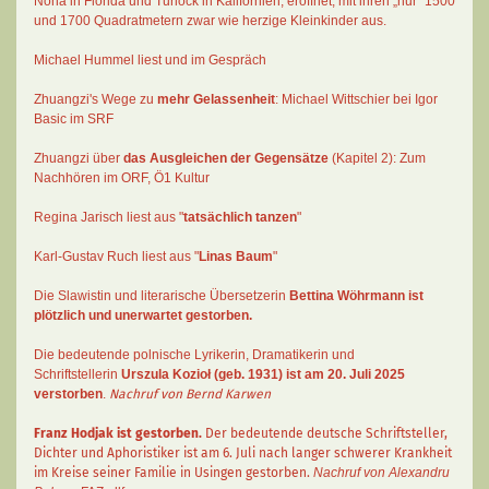
Nona in Florida und Turlock in Kalifornien, eröffnet, mit ihren „nur“ 1500
und 1700 Quadratmetern zwar wie herzige Kleinkinder aus.
Michael Hummel liest und im Gespräch
Zhuangzi's Wege zu
mehr Gelassenheit
:
Michael Wittschier bei Igor
Basic im SRF
Zhuangzi
über
das Ausgleichen der Gegensätze
(Kapitel 2):
Zum
Nachhören im ORF
, Ö1 Kultur
Regina Jarisch liest aus "
tatsächlich tanzen
"
Karl-Gustav Ruch
liest aus "
Linas Baum
"
Die Slawistin und literarische Übersetzerin
Bettina Wöhrmann
ist
plötzlich und unerwartet gestorben.
Die bedeutende polnische Lyrikerin, Dramatikerin und
Schriftstellerin
Urszula Kozioł
(geb. 1931) ist am 20. Juli 2025
verstorben
.
Nachruf von Bernd Karwen
Franz Hodjak
ist gestorben.
Der bedeutende deutsche Schriftsteller,
Dichter und Aphoristiker ist am 6. Juli nach langer schwerer Krankheit
im Kreise seiner Familie in Usingen gestorben.
Nachruf von Alexandru