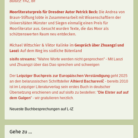
Bulucz:
FAZ
,
dlf
Moorliteraturpreis für Dresdner Autor
Patrick Beck
:
Die Andrea von
Braun-Stiftung lobte in Zusammenarbeit mit Wissenschaftlern der
Universitäten Münster und Siegen einmalig einen Preis für
Moorliteratur aus. Gesucht wurden Texte, die das Moor als
schützenswerten Raum neu entdecken.
Michael Wittschier & Viktor Kalinke im
Gespräch über Zhuangzi und
Laozi
: Auf dem Weg ins südliche Bütenland
sisifo streams:
"Wahre Worte werden nicht gesprochen" - Mit Laozi
und Zhuangzi über das Dao sprechen und schweigen
Der
Leipziger Buchpreis zur Europäischen Verständigung
geht 2025
an den belarussischen Schriftsteller
Alhierd Bacharevič
- bereits 2010
ist im Leipziger Literaturverlag sein erstes Buch in deutscher
Übersetzung erschienen und auf sisifo zu bestellen: "
Die Elster auf auf
dem Galgen
" - wir gratulieren herzlich.
Neueste Buchbesprechungen auf L-IZ
Gehe zu ...