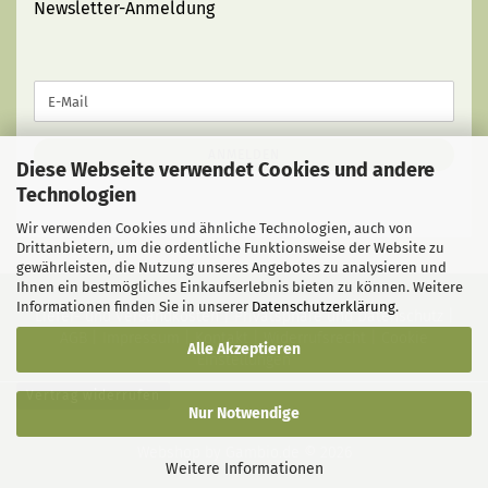
Newsletter-Anmeldung
WEITER
E-
ZUR
Mail
NEWSLETTER-
ANMELDUNG
ANMELDEN
Diese Webseite verwendet Cookies und andere
Technologien
Wir verwenden Cookies und ähnliche Technologien, auch von
Drittanbietern, um die ordentliche Funktionsweise der Website zu
gewährleisten, die Nutzung unseres Angebotes zu analysieren und
Ihnen ein bestmögliches Einkaufserlebnis bieten zu können. Weitere
Informationen finden Sie in unserer
Datenschutzerklärung
.
Liefer- und Versandkosten
|
Privatsphäre und Datenschutz
|
AGB
|
Impressum
|
Kontakt
|
Widerrufsrecht
|
Cookie
Alle Akzeptieren
Einstellungen
Vertrag widerrufen
Nur Notwendige
Webshop
by Gambio.de © 2026
Weitere Informationen