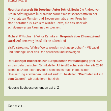
Bulucz:
FAZ
,
dlf
Moorliteraturpreis für Dresdner Autor
Patrick Beck
:
Die Andrea von
Braun-Stiftung lobte in Zusammenarbeit mit Wissenschaftlern der
Universitäten Münster und Siegen einmalig einen Preis für
Moorliteratur aus. Gesucht wurden Texte, die das Moor als
schützenswerten Raum neu entdecken.
Michael Wittschier & Viktor Kalinke im
Gespräch über Zhuangzi und
Laozi
: Auf dem Weg ins südliche Bütenland
sisifo streams:
"Wahre Worte werden nicht gesprochen" - Mit Laozi
und Zhuangzi über das Dao sprechen und schweigen
Der
Leipziger Buchpreis zur Europäischen Verständigung
geht 2025
an den belarussischen Schriftsteller
Alhierd Bacharevič
- bereits 2010
ist im Leipziger Literaturverlag sein erstes Buch in deutscher
Übersetzung erschienen und auf sisifo zu bestellen: "
Die Elster auf auf
dem Galgen
" - wir gratulieren herzlich.
Neueste Buchbesprechungen auf L-IZ
Gehe zu ...