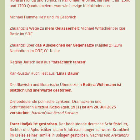
Nona in Florida und Turlock in Kalifornien, eröffnet, mit ihren „nur“ 1500
und 1700 Quadratmetern zwar wie herzige Kleinkinder aus.
Michael Hummel liest und im Gespräch
Zhuangzi's Wege zu
mehr Gelassenheit
:
Michael Wittschier bei Igor
Basic im SRF
Zhuangzi
über
das Ausgleichen der Gegensätze
(Kapitel 2):
Zum
Nachhören im ORF
, Ö1 Kultur
Regina Jarisch liest aus "
tatsächlich tanzen
"
Karl-Gustav Ruch
liest aus "
Linas Baum
"
Die Slawistin und literarische Übersetzerin
Bettina Wöhrmann
ist
plötzlich und unerwartet gestorben.
Die bedeutende polnische Lyrikerin, Dramatikerin und
Schriftstellerin
Urszula Kozioł
(geb. 1931) ist am 20. Juli 2025
verstorben
.
Nachruf von Bernd Karwen
Franz Hodjak
ist gestorben.
Der bedeutende deutsche Schriftsteller,
Dichter und Aphoristiker ist am 6. Juli nach langer schwerer Krankheit
im Kreise seiner Familie in Usingen gestorben.
Nachruf von Alexandru