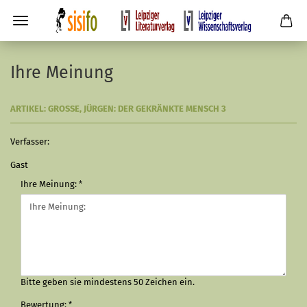
Ihre Meinung
ARTIKEL: GROSSE, JÜRGEN: DER GEKRÄNKTE MENSCH 3
Verfasser:
Gast
Ihre Meinung:
Bitte geben sie mindestens 50 Zeichen ein.
Bewertung: