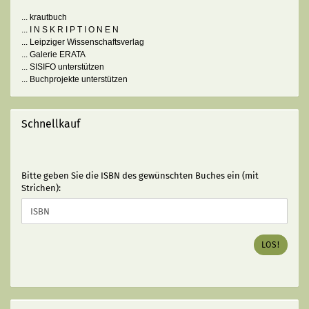
... krautbuch
... I N S K R I P T I O N E N
... Leipziger Wissenschaftsverlag
... Galerie ERATA
... SISIFO unterstützen
... Buchprojekte unterstützen
Schnellkauf
BITTE
Bitte geben Sie die ISBN des gewünschten Buches ein (mit
GEBEN
Strichen):
SIE
DIE
ISBN
DES
LOS!
GEWÜNSCHTEN
BUCHES
EIN
(MIT
STRICHEN):